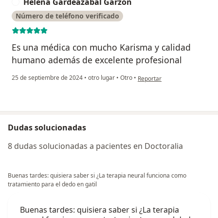
Helena Gardeazábal Garzón
H
Número de teléfono verificado
Es una médica con mucho Karisma y calidad
humano además de excelente profesional
en opinión del usuario Hele
25 de septiembre de 2024
•
otro lugar
•
Otro
•
Reportar
Dudas solucionadas
8 dudas solucionadas a pacientes en Doctoralia
Buenas tardes: quisiera saber si ¿La terapia neural funciona como
tratamiento para el dedo en gatil
Buenas tardes: quisiera saber si ¿La terapia