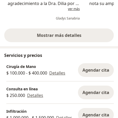
agradecimiento a la Dra. Dilia por la
nota su ampli
ver más
excelente atención brindada. Desde
sobre todo su
el primer momento fue muy
Gladys Sanabria
amable, dedicada y atenta,
demostrando un gran compromiso.
Además de s...
Mostrar más detalles
sobre la experiencia
Servicios y precios
Cirugía de Mano
Agendar cita
$ 100.000 - $ 400.000
Detalles
Consulta en línea
Agendar cita
$ 250.000
Detalles
Infiltración
Agendar cita
$ 1.000.000 - $ 1.500.000
Detalles