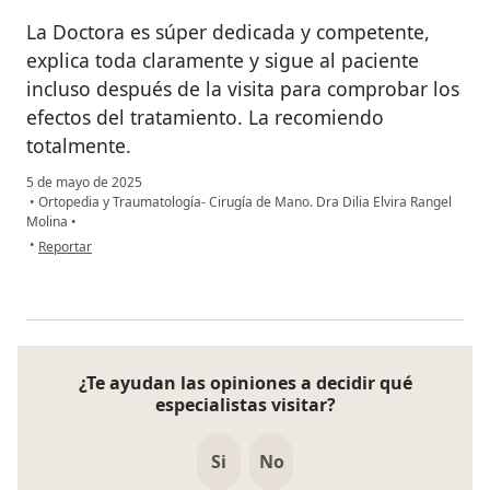
La Doctora es súper dedicada y competente,
explica toda claramente y sigue al paciente
incluso después de la visita para comprobar los
efectos del tratamiento. La recomiendo
totalmente.
5 de mayo de 2025
•
Ortopedia y Traumatología- Cirugía de Mano. Dra Dilia Elvira Rangel
Molina
•
en opinión del usuario Lorenzo S.
•
Reportar
¿Te ayudan las opiniones a decidir qué
especialistas visitar?
Si
No