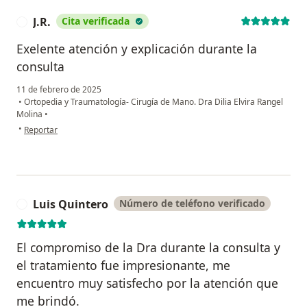
J.R.
Cita verificada
J
Exelente atención y explicación durante la
consulta
11 de febrero de 2025
•
Ortopedia y Traumatología- Cirugía de Mano. Dra Dilia Elvira Rangel
Molina
•
en opinión del usuario J.R.
•
Reportar
Luis Quintero
Número de teléfono verificado
L
El compromiso de la Dra durante la consulta y
el tratamiento fue impresionante, me
encuentro muy satisfecho por la atención que
me brindó.