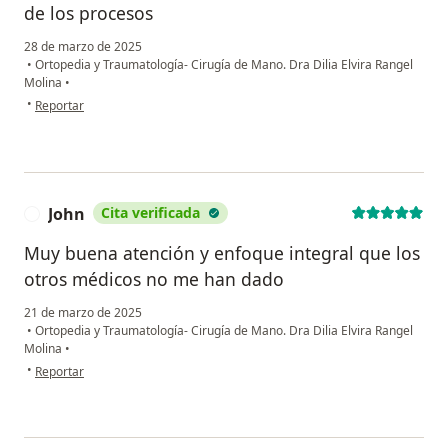
de los procesos
28 de marzo de 2025
•
Ortopedia y Traumatología- Cirugía de Mano. Dra Dilia Elvira Rangel
Molina
•
en opinión del usuario Ingrid Karina Giral Hernández
•
Reportar
John
Cita verificada
J
Muy buena atención y enfoque integral que los
otros médicos no me han dado
21 de marzo de 2025
•
Ortopedia y Traumatología- Cirugía de Mano. Dra Dilia Elvira Rangel
Molina
•
en opinión del usuario John
•
Reportar