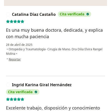
Catalina Díaz Castaño
Cita verificada
C
Es una muy buena doctora, dedicada, y explica
con mucha paciencia
28 de abril de 2025
•
Ortopedia y Traumatología- Cirugía de Mano. Dra Dilia Elvira Rangel
Molina
•
en opinión del usuario Catalina Díaz Castaño
•
Reportar
Ingrid Karina Giral Hernández
I
Cita verificada
Excelente trabajo, disposición y conocimiento