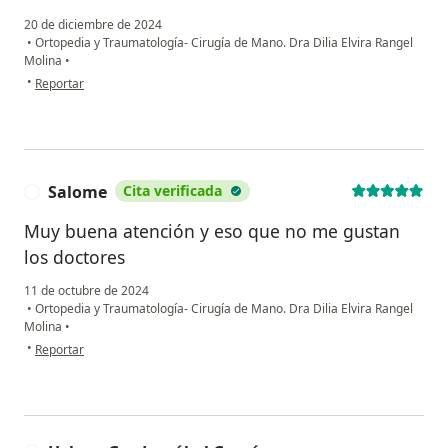
20 de diciembre de 2024
•
Ortopedia y Traumatología- Cirugía de Mano. Dra Dilia Elvira Rangel
Molina
•
en opinión del usuario Luis Quintero
•
Reportar
Salome
Cita verificada
S
Muy buena atención y eso que no me gustan
los doctores
11 de octubre de 2024
•
Ortopedia y Traumatología- Cirugía de Mano. Dra Dilia Elvira Rangel
Molina
•
en opinión del usuario Salome
•
Reportar