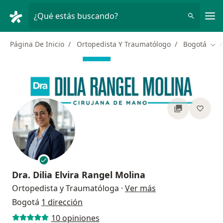
Men
¿Qué estás buscando?
Página De Inicio
Ortopedista Y Traumatólogo
Bogotá
Cam
Dra.
Dilia Elvira Rangel Molina
sobre las especial
Ortopedista y Traumatóloga
·
Ver más
Bogotá
1 dirección
10 opiniones