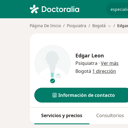
especiali
Página De Inicio
Psiquiatra
Bogotá
Edga
Cambiar d
Edgar Leon
sobr
Psiquiatra
·
Ver más
Bogotá
1 dirección
Información de contacto
Servicios y precios
Consultorios