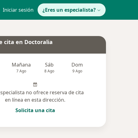
Iniciar sesión
¿Eres un especialista?
 cita en Doctoralia
Mañana
Sáb
Dom
Lun
Mar
7 Ago
8 Ago
9 Ago
10 Ago
11 Ag
especialista no ofrece reserva de cita
en línea en esta dirección.
Solicita una cita