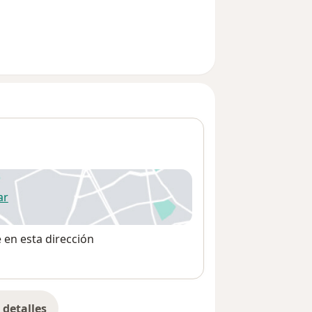
ar
 abre en una nueva pestaña
e en esta dirección
detalles