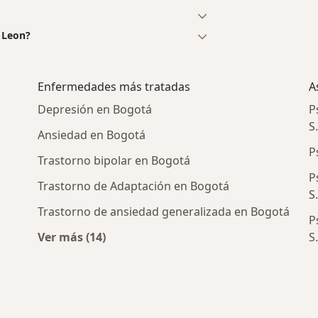
 Leon?
Enfermedades más tratadas
A
Depresión en Bogotá
P
S
Ansiedad en Bogotá
P
Trastorno bipolar en Bogotá
P
Trastorno de Adaptación en Bogotá
S
Trastorno de ansiedad generalizada en Bogotá
P
Ver más (14)
S
cercanos
Más en esta categoría: Enfermedades más 