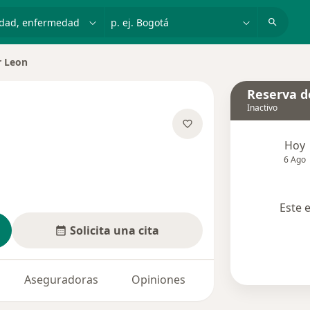
dad, enfermedad o nombre
p. ej. Bogotá
r Leon
e ciudad
Reserva de
Inactivo
Hoy
e las especializaciones
6 Ago
Este 
Solicita una cita
Aseguradoras
Opiniones