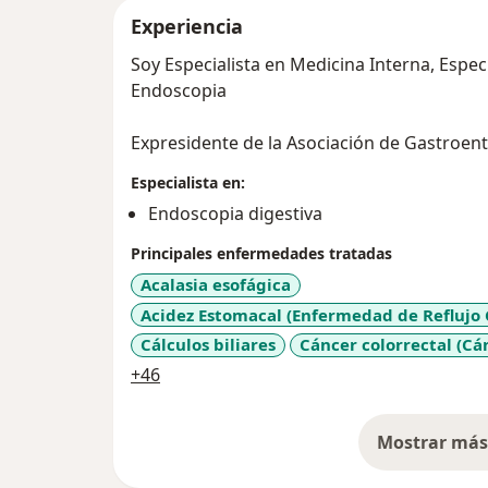
Experiencia
Soy Especialista en Medicina Interna, Espec
Endoscopia
Expresidente de la Asociación de Gastroen
Especialista en:
Endoscopia digestiva
Principales enfermedades tratadas
Acalasia esofágica
Acidez Estomacal (Enfermedad de Reflujo 
Cálculos biliares
Cáncer colorrectal (Cá
a11y_sr_more_diseases
+46
Mostrar más 
so