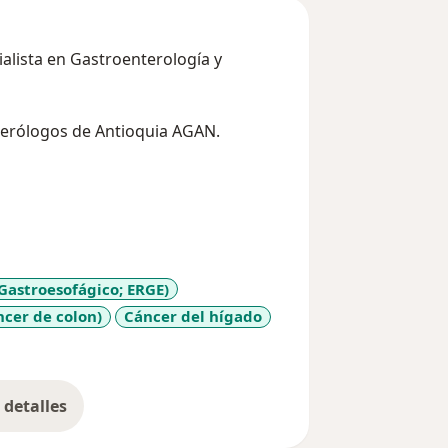
ialista en Gastroenterología y
terólogos de Antioquia AGAN.
Gastroesofágico; ERGE)
ncer de colon)
Cáncer del hígado
detalles
bre la experiencia