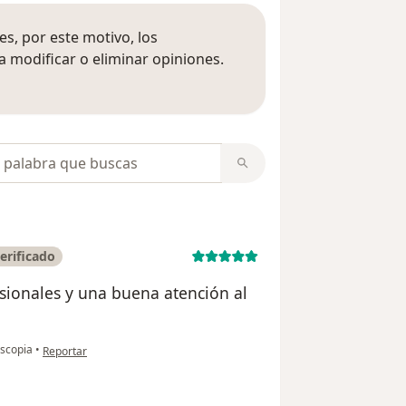
s, por este motivo, los
 modificar o eliminar opiniones.
 opiniones
opiniones
erificado
esionales y una buena atención al
en opinión del usuario Alexander Ruiz
scopia
•
Reportar