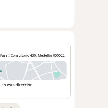
Fase I Consultorio 430,
Medellín
050022
ar
 abre en una nueva pestaña
e en esta dirección