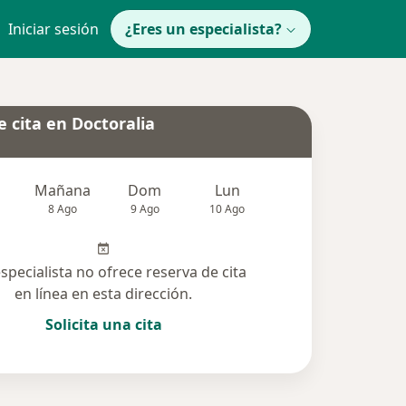
Iniciar sesión
¿Eres un especialista?
 cita en Doctoralia
Mañana
Dom
Lun
Mar
Mié
8 Ago
9 Ago
10 Ago
11 Ago
12 Ag
especialista no ofrece reserva de cita
en línea en esta dirección.
Solicita una cita