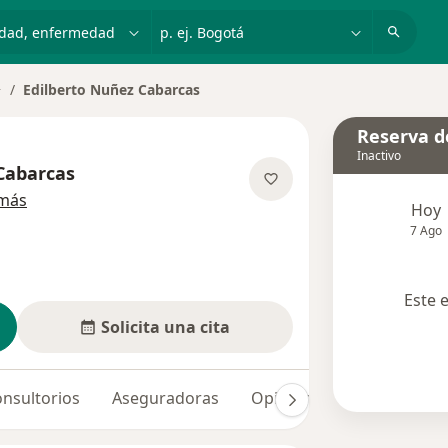
dad, enfermedad o nombre
p. ej. Bogotá
Edilberto Nuñez Cabarcas
ambiar de ciudad
Reserva de
Inactivo
Cabarcas
sobre las especializaciones
 más
Hoy
7 Ago
Este 
Solicita una cita
nsultorios
Aseguradoras
Opiniones (3)