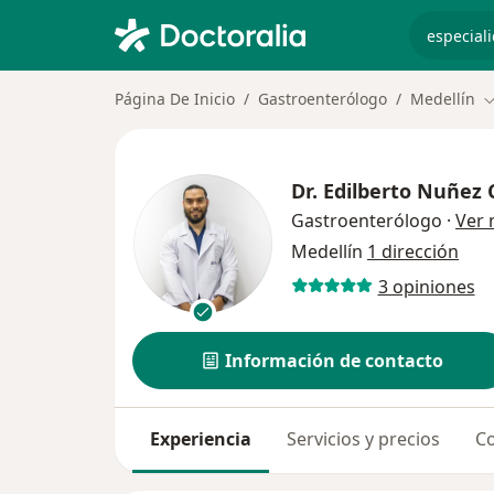
especiali
Página De Inicio
Gastroenterólogo
Medellín
C
Dr.
Edilberto Nuñez 
Gastroenterólogo
·
Ver
Medellín
1 dirección
3 opiniones
Información de contacto
Experiencia
Servicios y precios
Co