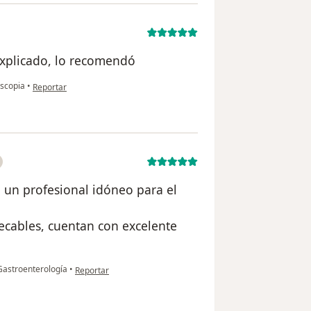
xplicado, lo recomendó
en opinión del usuario Yeiser
scopia
•
Reportar
, un profesional idóneo para el
pecables, cuentan con excelente
en opinión del usuario Leidy T
Gastroenterología
•
Reportar