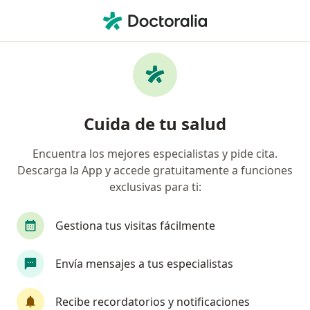
Men
Cardiólogo • Barranquilla, Atlántico
Filtros
Seguro:
Pan American Life D
Cardiólogos recomendados de Pan
Cuida de tu salud
American Life De Colombia Compañía De
Seguros S.A. en Barranquilla
Encuentra los mejores especialistas y pide cita.
Descarga la App y accede gratuitamente a funciones
exclusivas para ti:
Gestiona tus visitas fácilmente
Envía mensajes a tus especialistas
Dr. Lupo Ramón Méndez Durán
Recibe recordatorios y notificaciones
·
Ver más
Cardiólogo, Pediatra