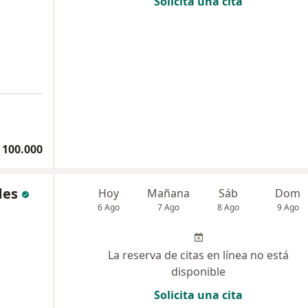
Solicita una cita
 100.000
des
Hoy
Mañana
Sáb
Dom
6 Ago
7 Ago
8 Ago
9 Ago
La reserva de citas en línea no está
disponible
Solicita una cita