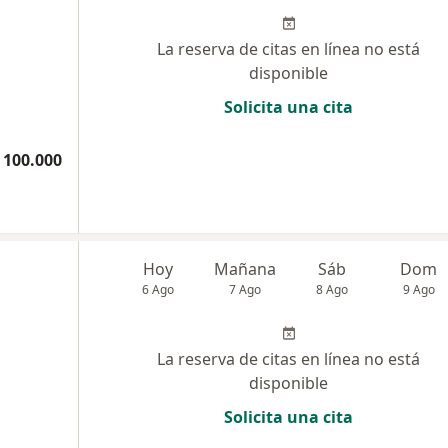
La reserva de citas en línea no está
disponible
Solicita una cita
 100.000
n
Hoy
Mañana
Sáb
Dom
6 Ago
7 Ago
8 Ago
9 Ago
La reserva de citas en línea no está
disponible
Solicita una cita