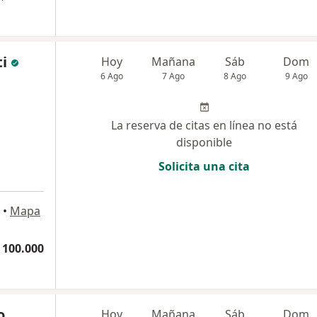
ti
Hoy
Mañana
Sáb
Dom
6 Ago
7 Ago
8 Ago
9 Ago
La reserva de citas en línea no está
disponible
Solicita una cita
•
Mapa
 100.000
o
Hoy
Mañana
Sáb
Dom