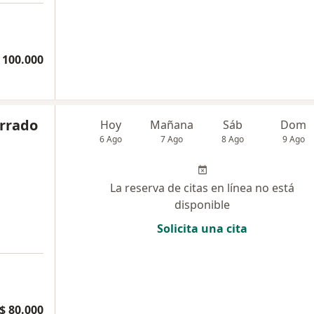
 100.000
orrado
Hoy
Mañana
Sáb
Dom
6 Ago
7 Ago
8 Ago
9 Ago
La reserva de citas en línea no está
disponible
Solicita una cita
$ 80.000