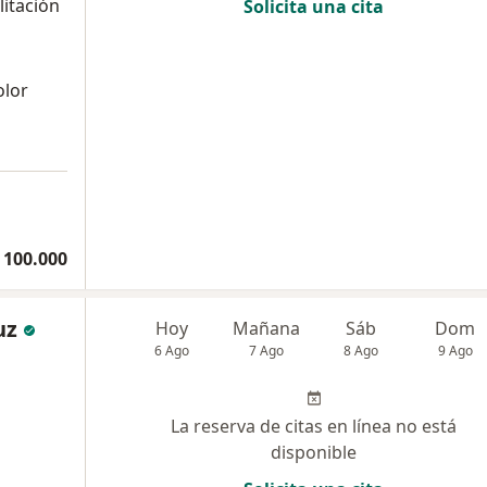
litación
Solicita una cita
olor
 100.000
uz
Hoy
Mañana
Sáb
Dom
6 Ago
7 Ago
8 Ago
9 Ago
La reserva de citas en línea no está
disponible