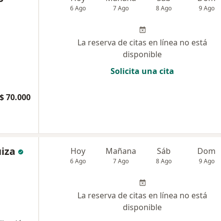
6 Ago
7 Ago
8 Ago
9 Ago
La reserva de citas en línea no está
disponible
Solicita una cita
$ 70.000
iza
Hoy
Mañana
Sáb
Dom
6 Ago
7 Ago
8 Ago
9 Ago
La reserva de citas en línea no está
disponible