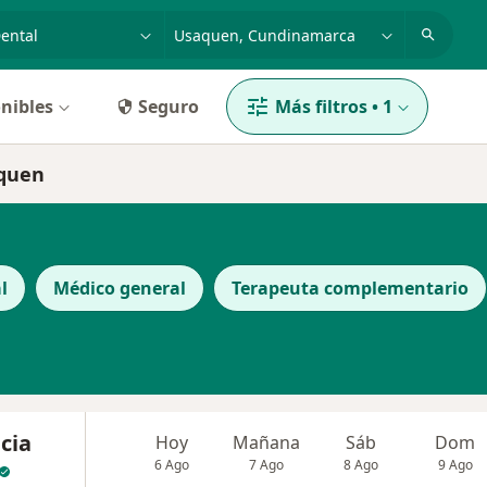
dad, enfermedad o nombre
p. ej. Bogotá
nibles
Seguro
Más filtros
•
1
aquen
l
Médico general
Terapeuta complementario
cia
Hoy
Mañana
Sáb
Dom
6 Ago
7 Ago
8 Ago
9 Ago