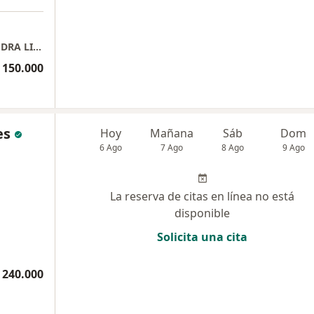
BOCCA CLINIQUE DR CRISTHIAN CARVAJAL, DRA LINA BENAVIDES
 150.000
es
Hoy
Mañana
Sáb
Dom
6 Ago
7 Ago
8 Ago
9 Ago
La reserva de citas en línea no está
disponible
Solicita una cita
 240.000