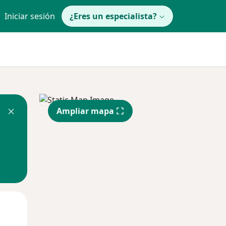
Iniciar sesión
¿Eres un especialista?
Ampliar mapa
Lun
Mar
Mié
10 Ago
11 Ago
12 Ago