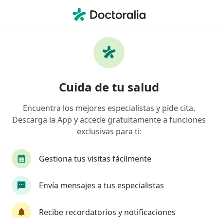
Men
Absceso Periodontal • Fontibón, Cundinamarca
Filtros
• 1
Seguro
Mapa
Especialistas en Absceso periodontal en
Cuida de tu salud
Fontibón
Encuentra los mejores especialistas y pide cita.
Descarga la App y accede gratuitamente a funciones
¿Qué especialidad estás buscando?
exclusivas para ti:
Odontólogo
Cirujano maxilofacial
Ortodo
Gestiona tus visitas fácilmente
Envía mensajes a tus especialistas
Recibe recordatorios y notificaciones