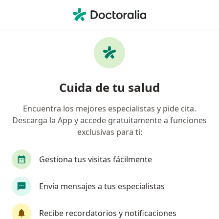
Men
Sangrado De Encía • Bucaramanga, Santander
Filtros
• 1
Seguro
Mapa
Especialistas en Sangrado de encía en
Cuida de tu salud
Bucaramanga
Encuentra los mejores especialistas y pide cita.
Descarga la App y accede gratuitamente a funciones
¿Qué especialidad estás buscando?
exclusivas para ti:
Odontólogo
Pediatra
Radiólogo
Gestiona tus visitas fácilmente
Envía mensajes a tus especialistas
Recibe recordatorios y notificaciones