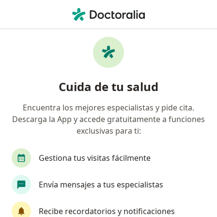
Men
Diabetes • Usaquen, Cundinamarca
Filtros
• 1
Seguro
Mapa
Especialistas en Diabetes en Usaquen
Cuida de tu salud
Encuentra los mejores especialistas y pide cita.
¿Qué especialidad estás buscando?
Descarga la App y accede gratuitamente a funciones
Nutricionista
Médico general
Internista
exclusivas para ti:
Gestiona tus visitas fácilmente
Envía mensajes a tus especialistas
Recibe recordatorios y notificaciones