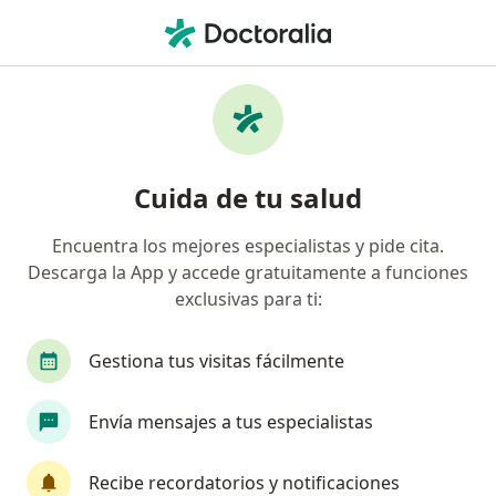
Men
Asma Bronquial • Ibagué, Tolima
Filtros
• 1
Seguro
Mapa
Especialistas en Asma bronquial en Ibagué
Cuida de tu salud
Encuentra los mejores especialistas y pide cita.
¿Qué especialidad estás buscando?
Descarga la App y accede gratuitamente a funciones
Especialista en Medicina Familiar
Médico labo
exclusivas para ti:
Gestiona tus visitas fácilmente
Envía mensajes a tus especialistas
Recibe recordatorios y notificaciones