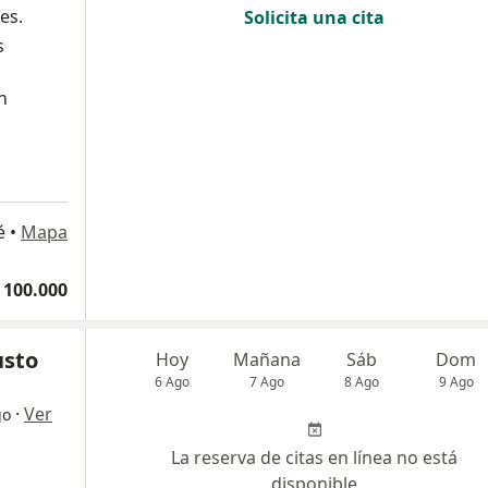
es.
Solicita una cita
s
n
é
•
Mapa
 100.000
usto
Hoy
Mañana
Sáb
Dom
6 Ago
7 Ago
8 Ago
9 Ago
·
Ver
go
La reserva de citas en línea no está
disponible