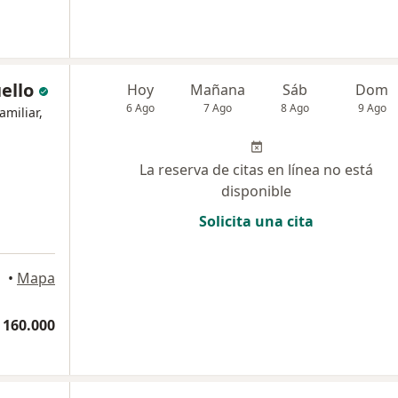
ello
Hoy
Mañana
Sáb
Dom
6 Ago
7 Ago
8 Ago
9 Ago
amiliar,
La reserva de citas en línea no está
disponible
Solicita una cita
•
Mapa
 160.000