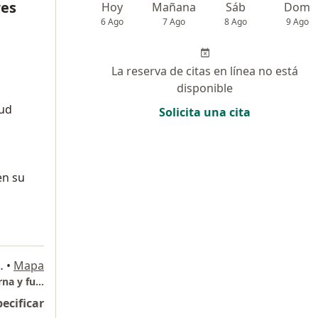
res
Hoy
Mañana
Sáb
Dom
6 Ago
7 Ago
8 Ago
9 Ago
La reserva de citas en línea no está
disponible
lud
Solicita una cita
en su
ta Monica consultorio 603, Ibagué
•
Mapa
Dr Sebastian Torres Jaramillo. Medicina interna y funcional
pecificar