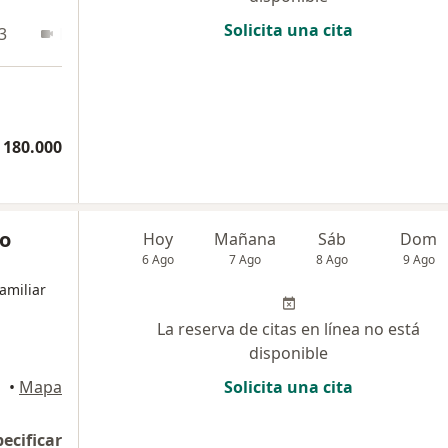
Solicita una cita
3
En línea
 180.000
do
Hoy
Mañana
Sáb
Dom
6 Ago
7 Ago
8 Ago
9 Ago
amiliar
La reserva de citas en línea no está
disponible
•
Mapa
Solicita una cita
pecificar