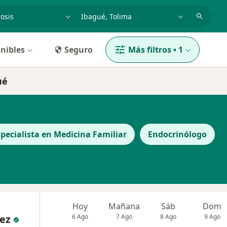
dad, enfermedad o nombre
p. ej. Bogotá
nibles
Seguro
Más filtros
•
1
ué
specialista en Medicina Familiar
Endocrinólogo
Hoy
Mañana
Sáb
Dom
ez
6 Ago
7 Ago
8 Ago
9 Ago