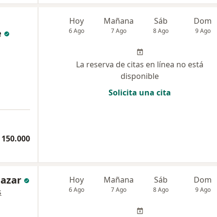
Hoy
Mañana
Sáb
Dom
e
6 Ago
7 Ago
8 Ago
9 Ago
La reserva de citas en línea no está
disponible
Solicita una cita
a
 150.000
lazar
Hoy
Mañana
Sáb
Dom
6 Ago
7 Ago
8 Ago
9 Ago
s