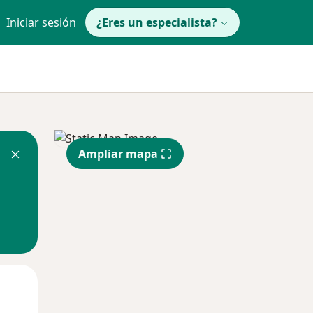
Iniciar sesión
¿Eres un especialista?
Ampliar mapa
Lun
Mar
Mié
10 Ago
11 Ago
12 Ago