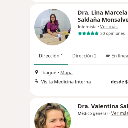
Dra. Lina Marcela
Saldaña Monsalv
·
Ver más
Internista
20 opiniones
Dirección 1
Dirección 2
En líne
Ibagué
•
Mapa
Visita Medicina Interna
desde $
Dra. Valentina Sa
·
Ver má
Médico general