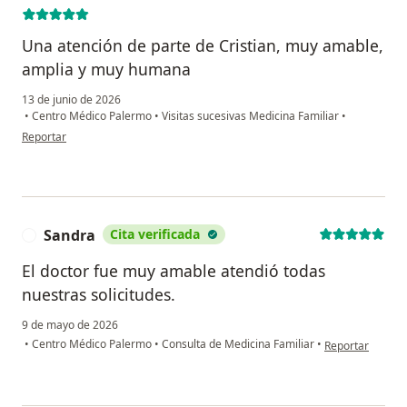
Una atención de parte de Cristian, muy amable,
amplia y muy humana
13 de junio de 2026
•
Centro Médico Palermo
•
Visitas sucesivas Medicina Familiar
•
en opinión del usuario Danilo Castaño Giraldo
Reportar
Sandra
Cita verificada
S
El doctor fue muy amable atendió todas
nuestras solicitudes.
9 de mayo de 2026
en opinión del u
•
Centro Médico Palermo
•
Consulta de Medicina Familiar
•
Reportar