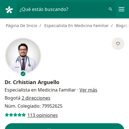
Men
¿Qué estás buscando?
Página De Inicio
Especialista En Medicina Familiar
Bogot
Dr.
Crhistian Arguello
sobre las espe
Especialista en Medicina Familiar
·
Ver más
Bogotá
2 direcciones
Núm. Colegiado: 79952625
113 opiniones