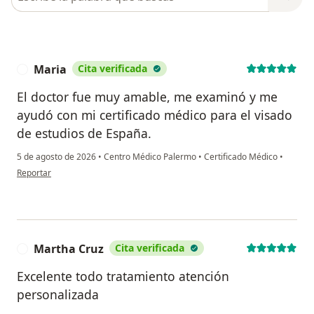
Maria
Cita verificada
M
El doctor fue muy amable, me examinó y me
ayudó con mi certificado médico para el visado
de estudios de España.
5 de agosto de 2026
•
Centro Médico Palermo
•
Certificado Médico
•
en opinión del usuario Maria
Reportar
Martha Cruz
Cita verificada
M
Excelente todo tratamiento atención
personalizada