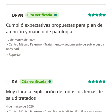
DPVN
Cita verificada
D
Cumplió expectativas propuestas para plan de
atención y manejo de patología
17 de marzo de 2026
•
Centro Médico Palermo
•
Tratamiento y seguimiento de sobre peso y
obesidad
en opinión del usuario DPVN
•
Reportar
RA
Cita verificada
R
Muy clara la explicación de todos los temas de
salud tratados
4 de marzo de 2026
en opinión del u
•
Centro Médico Palermo
•
Consulta de Medicina Familiar
•