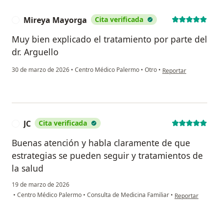
Mireya Mayorga
Cita verificada
M
Muy bien explicado el tratamiento por parte del
dr. Arguello
en opinión del usua
30 de marzo de 2026
•
Centro Médico Palermo
•
Otro
•
Reportar
JC
Cita verificada
J
Buenas atención y habla claramente de que
estrategias se pueden seguir y tratamientos de
la salud
19 de marzo de 2026
en opinión del u
•
Centro Médico Palermo
•
Consulta de Medicina Familiar
•
Reportar