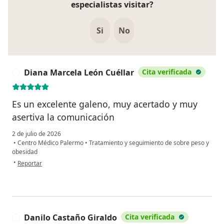
especialistas visitar?
Si
No
Diana Marcela León Cuéllar
Cita verificada
D
Es un excelente galeno, muy acertado y muy
asertiva la comunicación
2 de julio de 2026
•
Centro Médico Palermo
•
Tratamiento y seguimiento de sobre peso y
obesidad
en opinión del usuario Diana Marcela León Cuéllar
•
Reportar
Danilo Castaño Giraldo
Cita verificada
D