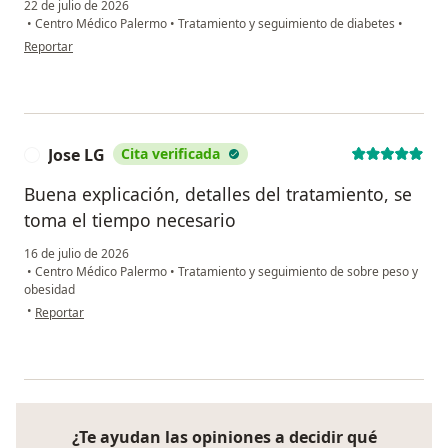
22 de julio de 2026
•
Centro Médico Palermo
•
Tratamiento y seguimiento de diabetes
•
en opinión del usuario Martha Cruz
Reportar
Jose LG
Cita verificada
J
Buena explicación, detalles del tratamiento, se
toma el tiempo necesario
16 de julio de 2026
•
Centro Médico Palermo
•
Tratamiento y seguimiento de sobre peso y
obesidad
en opinión del usuario Jose LG
•
Reportar
¿Te ayudan las opiniones a decidir qué