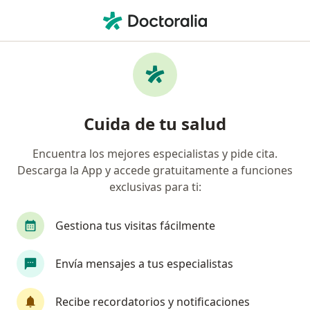
Men
Ataques De Pánico • Medellín, Antioquia
Filtros
• 1
Seguro
Mapa
Especialistas en Ataques de pánico en
Cuida de tu salud
Medellín
Encuentra los mejores especialistas y pide cita.
Descarga la App y accede gratuitamente a funciones
¿Qué especialidad estás buscando?
exclusivas para ti:
Psicólogo
Neuropsicólogo
Psicoanalista
Gestiona tus visitas fácilmente
Envía mensajes a tus especialistas
Recibe recordatorios y notificaciones