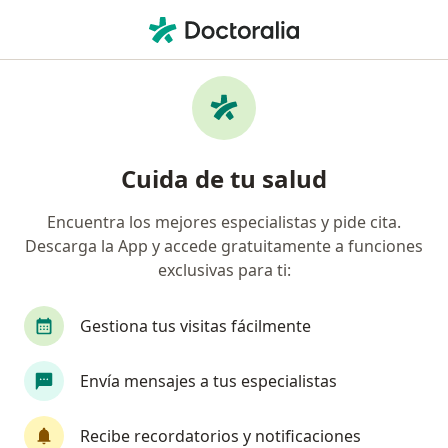
Men
Cefalea En Racimos • Bogotá, Cundinamarca
Filtros
• 1
Seguro
Mapa
Especialistas en Cefalea en racimos en
Cuida de tu salud
Bogotá
Encuentra los mejores especialistas y pide cita.
Descarga la App y accede gratuitamente a funciones
¿Qué especialidad estás buscando?
exclusivas para ti:
Neurólogo
Cirujano de tórax
Cirujano ge
Gestiona tus visitas fácilmente
Envía mensajes a tus especialistas
Recibe recordatorios y notificaciones