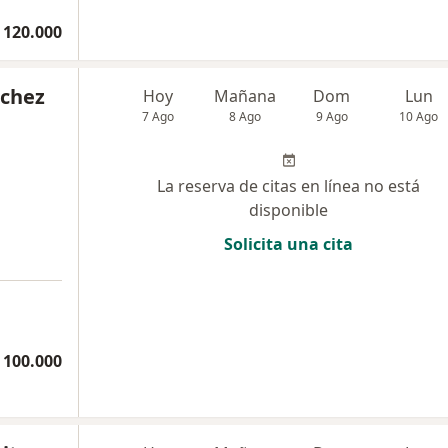
 120.000
nchez
Hoy
Mañana
Dom
Lun
7 Ago
8 Ago
9 Ago
10 Ago
La reserva de citas en línea no está
disponible
Solicita una cita
 100.000