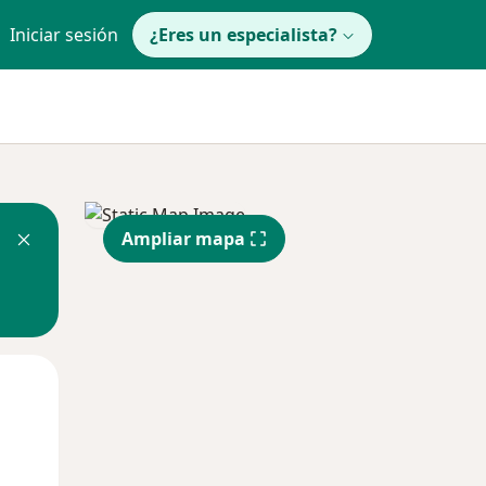
Iniciar sesión
¿Eres un especialista?
Ampliar mapa
Mar
Mié
Jue
11 Ago
12 Ago
13 Ago