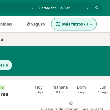
dad, enfermedad o nombre
p. ej. Bogotá
nibles
Seguro
Más filtros
•
1
na
ario
Hoy
Mañana
Dom
Lun
ia
7 Ago
8 Ago
9 Ago
10 Ago
drea
La reserva de citas en línea no está