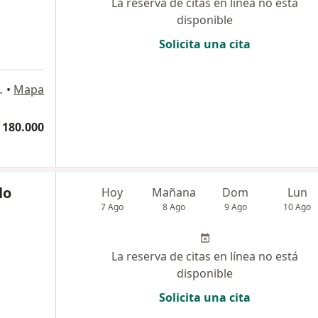
La reserva de citas en línea no está
disponible
Solicita una cita
nsultorio 604, Cartagena
•
Mapa
 180.000
lo
Hoy
Mañana
Dom
Lun
7 Ago
8 Ago
9 Ago
10 Ago
La reserva de citas en línea no está
disponible
Solicita una cita