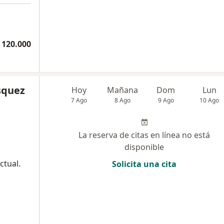
 120.000
squez
Hoy
Mañana
Dom
Lun
7 Ago
8 Ago
9 Ago
10 Ago
La reserva de citas en línea no está
disponible
ctual.
Solicita una cita