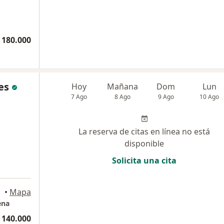
 180.000
es
Hoy
Mañana
Dom
Lun
7 Ago
8 Ago
9 Ago
10 Ago
La reserva de citas en línea no está
disponible
Solicita una cita
•
Mapa
ena
 140.000