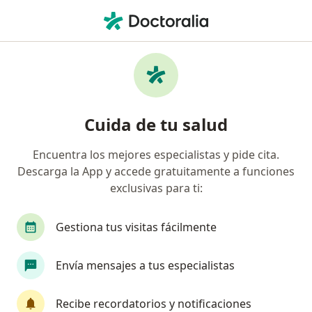
Men
Desgarres Del Labrum De La Cadera • Bogotá, Cundinamarca
Filtros
• 1
Seguro
Mapa
Especialistas en Desgarres del Labrum de la
Cuida de tu salud
Cadera en Bogotá
Encuentra los mejores especialistas y pide cita.
Descarga la App y accede gratuitamente a funciones
¿Qué especialidad estás buscando?
exclusivas para ti:
Ortopedista y Traumatólogo
Fisioterapeuta
Gestiona tus visitas fácilmente
Envía mensajes a tus especialistas
Recibe recordatorios y notificaciones