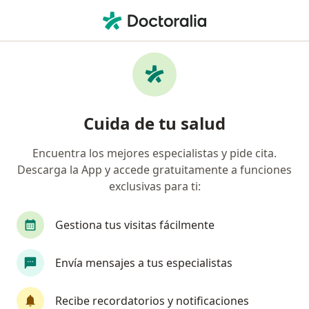
Men
Diente Roto • Fontibón, Cundinamarca
Filtros
• 1
Seguro
Mapa
Especialistas en Diente roto en Fontibón
Cuida de tu salud
Encuentra los mejores especialistas y pide cita.
¿Qué especialidad estás buscando?
Descarga la App y accede gratuitamente a funciones
Odontólogo
Cirujano maxilofacial
Médico
exclusivas para ti:
Gestiona tus visitas fácilmente
Envía mensajes a tus especialistas
Recibe recordatorios y notificaciones