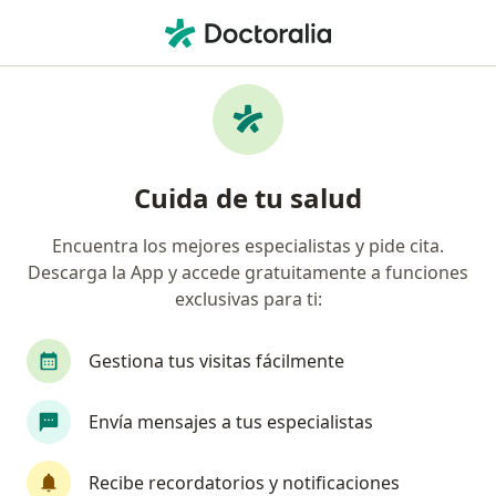
Men
Disautonomía • Montería, Córdoba
Filtros
• 1
Seguro
Mapa
Especialistas en Disautonomía en Montería
Cuida de tu salud
Encuentra los mejores especialistas y pide cita.
¿Qué especialidad estás buscando?
Descarga la App y accede gratuitamente a funciones
Cardiólogo
Internista
Médico general
exclusivas para ti:
Gestiona tus visitas fácilmente
Envía mensajes a tus especialistas
Recibe recordatorios y notificaciones