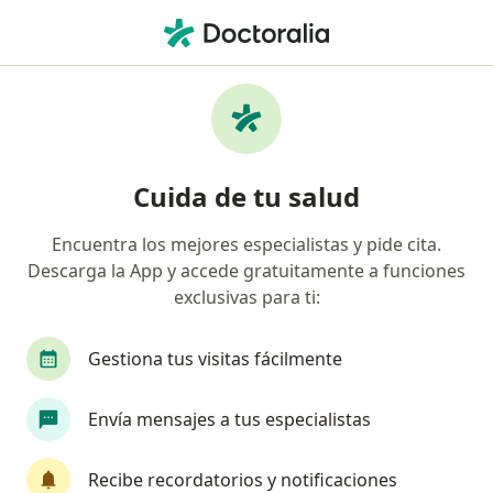
Men
Dolor Al Masticar • Chía, Cundinamarca
Filtros
• 1
Mapa
Especialistas en Dolor al masticar en Chía
Cuida de tu salud
Encuentra los mejores especialistas y pide cita.
¿Qué especialidad estás buscando?
Descarga la App y accede gratuitamente a funciones
Odontólogo
exclusivas para ti:
Gestiona tus visitas fácilmente
Envía mensajes a tus especialistas
Recibe recordatorios y notificaciones