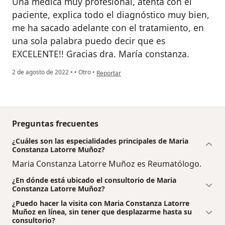
Una médica muy profesional, atenta con el
paciente, explica todo el diagnóstico muy bien,
me ha sacado adelante con el tratamiento, en
una sola palabra puedo decir que es
EXCELENTE!! Gracias dra. María constanza.
en opinión del usuario María Eugenia López
2 de agosto de 2022
•
•
Otro
•
Reportar
Preguntas frecuentes
¿Cuáles son las especialidades principales de Maria
Constanza Latorre Muñoz?
Maria Constanza Latorre Muñoz es Reumatólogo.
¿En dónde está ubicado el consultorio de Maria
Constanza Latorre Muñoz?
¿Puedo hacer la visita con Maria Constanza Latorre
Muñoz en línea, sin tener que desplazarme hasta su
consultorio?