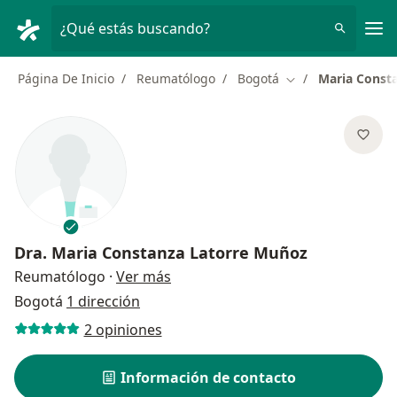
Men
¿Qué estás buscando?
Página De Inicio
Reumatólogo
Bogotá
Maria Const
Cambiar de ciuda
Dra.
Maria Constanza Latorre Muñoz
sobre las especializaciones
Reumatólogo
·
Ver más
Bogotá
1 dirección
2 opiniones
Información de contacto