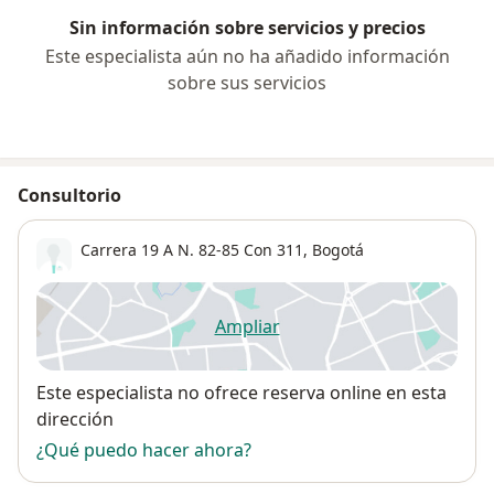
Sin información sobre servicios y precios
Este especialista aún no ha añadido información
sobre sus servicios
Consultorio
Carrera 19 A N. 82-85 Con 311,
Bogotá
Ampliar
se abre en una nueva pestañ
Disponibilidad
Este especialista no ofrece reserva online en esta
dirección
¿Qué puedo hacer ahora?