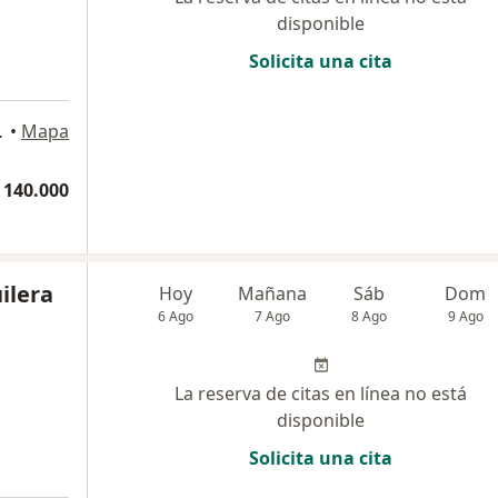
disponible
Solicita una cita
 Valledupar
•
Mapa
 140.000
ilera
Hoy
Mañana
Sáb
Dom
6 Ago
7 Ago
8 Ago
9 Ago
La reserva de citas en línea no está
disponible
Solicita una cita