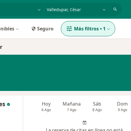
dad, enfermedad o nombre
p. ej. Bogotá
nibles
Seguro
Más filtros
•
1
r
es
Hoy
Mañana
Sáb
Dom
6 Ago
7 Ago
8 Ago
9 Ago
La reserva de citas en línea no está