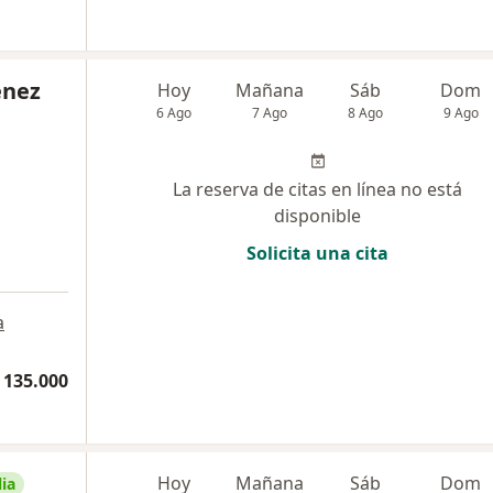
énez
Hoy
Mañana
Sáb
Dom
6 Ago
7 Ago
8 Ago
9 Ago
La reserva de citas en línea no está
disponible
Solicita una cita
a
 135.000
Hoy
Mañana
Sáb
Dom
ia