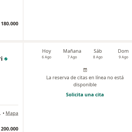
 180.000
Hoy
Mañana
Sáb
Dom
i
6 Ago
7 Ago
8 Ago
9 Ago
La reserva de citas en línea no está
disponible
Solicita una cita
a
, Valledupar
•
Mapa
 200.000