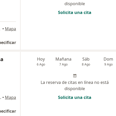
disponible
Solicita una cita
lledupar
•
Mapa
pecificar
ia
Hoy
Mañana
Sáb
Dom
6 Ago
7 Ago
8 Ago
9 Ago
La reserva de citas en línea no está
disponible
anos, Valledupar
•
Mapa
Solicita una cita
pecificar