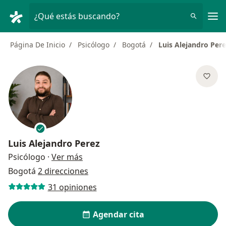
Men
¿Qué estás buscando?
Página De Inicio
Psicólogo
Bogotá
Luis Alejandro Pere
Luis Alejandro Perez
sobre las especializaciones
Psicólogo
·
Ver más
Bogotá
2 direcciones
31 opiniones
Agendar cita