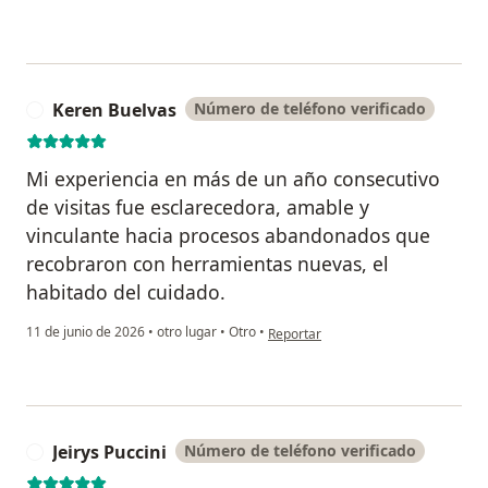
Keren Buelvas
Número de teléfono verificado
K
Mi experiencia en más de un año consecutivo
de visitas fue esclarecedora, amable y
vinculante hacia procesos abandonados que
recobraron con herramientas nuevas, el
habitado del cuidado.
en opinión del usuario Keren Buelva
11 de junio de 2026
•
otro lugar
•
Otro
•
Reportar
Jeirys Puccini
Número de teléfono verificado
J