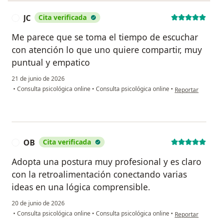
JC
Cita verificada
J
Me parece que se toma el tiempo de escuchar
con atención lo que uno quiere compartir, muy
puntual y empatico
21 de junio de 2026
en opinión del u
•
Consulta psicológica online
•
Consulta psicológica online
•
Reportar
OB
Cita verificada
O
Adopta una postura muy profesional y es claro
con la retroalimentación conectando varias
ideas en una lógica comprensible.
20 de junio de 2026
en opinión del 
•
Consulta psicológica online
•
Consulta psicológica online
•
Reportar