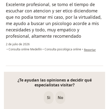
Excelente profesional, se tomo el tiempo de
escuchar con atencion y ser etico diciendome
que no podia tomar mi caso, por la virtualidad,
me ayudo a buscar un psicologo acorde a mis
necesidades y todo, muy empatico y
profesional, altamente recomendado
2 de julio de 2026
en opinión del usu
•
Consulta online Medellín
•
Consulta psicológica online
•
Reportar
¿Te ayudan las opiniones a decidir qué
especialistas visitar?
Si
No