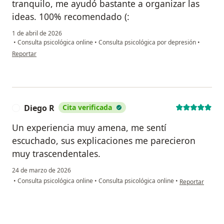
tranquilo, me ayudó bastante a organizar las
ideas. 100% recomendado (:
1 de abril de 2026
•
Consulta psicológica online
•
Consulta psicológica por depresión
•
en opinión del usuario Fabián
Reportar
Diego R
Cita verificada
D
Un experiencia muy amena, me sentí
escuchado, sus explicaciones me parecieron
muy trascendentales.
24 de marzo de 2026
en opinión del 
•
Consulta psicológica online
•
Consulta psicológica online
•
Reportar