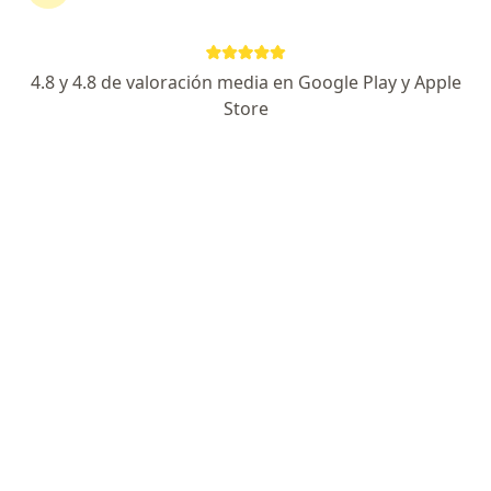
Página De Inicio
Enfermedades
Estrés
Popayán
Cambiar de ciudad
4.8 y 4.8 de valoración media en Google Play y Apple
Store
No hemos encontrado ningún Estrés en
Popayán, Cauca