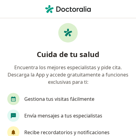
Men
Estrés • Popayán, Cauca
Búsquedas relacionadas
Otras enfermedades en Popayán
Artrosis en Popayán
Cuida de tu salud
Fibromialgia en Popayán
Encuentra los mejores especialistas y pide cita.
Artritis en Popayán
Descarga la App y accede gratuitamente a funciones
Problemas gástricos en Popayán
exclusivas para ti:
Sinusitis (Infección en los Senos Paranasales) en
Gestiona tus visitas fácilmente
Popayán
Ver más (8)
Envía mensajes a tus especialistas
Más en esta categoría: Otras enfermedades 
Recibe recordatorios y notificaciones