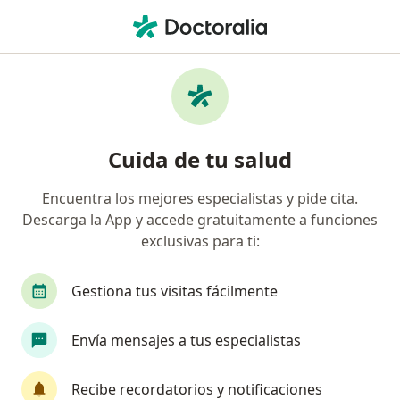
Men
Falta De Sentido De Vida • Barranquilla, Atlántico
Filtros
• 1
Seguro
Mapa
Especialistas en Falta de sentido de vida en
Cuida de tu salud
Barranquilla
Encuentra los mejores especialistas y pide cita.
Descarga la App y accede gratuitamente a funciones
¿Qué especialidad estás buscando?
exclusivas para ti:
Psicólogo
Neuropsicólogo
Psiquiatra
Gestiona tus visitas fácilmente
Envía mensajes a tus especialistas
Recibe recordatorios y notificaciones