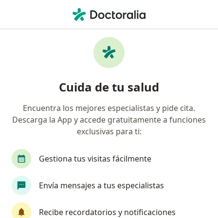
Men
Hiperuricemia • Tunja, Boyacá
Filtros
• 1
Mapa
Especialistas en Hiperuricemia en Tunja
Cuida de tu salud
Encuentra los mejores especialistas y pide cita.
¿Qué especialidad estás buscando?
Descarga la App y accede gratuitamente a funciones
Médico general
Nutricionista
exclusivas para ti:
Gestiona tus visitas fácilmente
Envía mensajes a tus especialistas
Recibe recordatorios y notificaciones