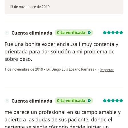
13 de noviembre de 2019
Cuenta eliminada
Cita verificada
Fue una bonita experiencia..salí muy contenta y
orientada para dar solución a mi problema de
sobre peso.
en opinión del us
1 de noviembre de 2019
•
Dr. Diego Luis Lozano Ramirez
•
•
Reportar
Cuenta eliminada
Cita verificada
me parece un profesional en su campo amable y
abierto a las dudas de sus paciente, donde el
paciente se siente cómodo decide iniciar un