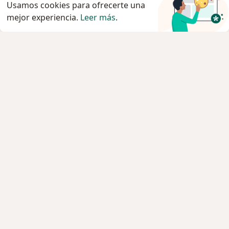
Usamos cookies para ofrecerte una
mejor experiencia.
Leer más
.
Servicio
Privacidad y cookies
Quiénes somos
Contacto
Empleos
Nuevas posiciones
Términos y condiciones
Para los pacientes
Especialistas
Clínicas
Pregunta al Experto
Medicamentos
Servicios
Enfermedades
Preguntas Frecuentes