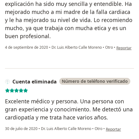
explicación ha sido muy sencilla y entendible. Ha
mejorado mucho a mi madre de la falla cardiaca
y le ha mejorado su nivel de vida. Lo recomiendo
mucho, ya que trabaja con mucha etica y es un
buen profesional.
en opinión de
4 de septiembre de 2020
•
Dr. Luis Alberto Calle Moreno
•
Otro
•
Reportar
Cuenta eliminada
Número de teléfono verificado
Excelente médico y persona. Una persona con
gran experiencia y conocimiento. Me detectó una
cardiopatía y me trata hace varios años.
en opinión del usu
30 de julio de 2020
•
Dr. Luis Alberto Calle Moreno
•
Otro
•
Reportar