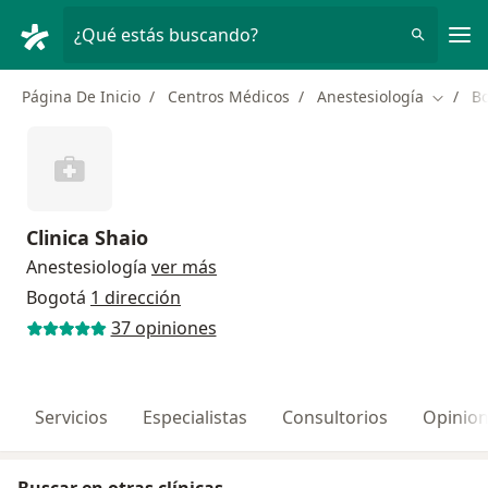
Men
¿Qué estás buscando?
Página De Inicio
Centros Médicos
Anestesiología
B
Cambiar
Clinica Shaio
Anestesiología
ver más
Bogotá
1 dirección
37 opiniones
Servicios
Especialistas
Consultorios
Opinio
Buscar en otras clínicas