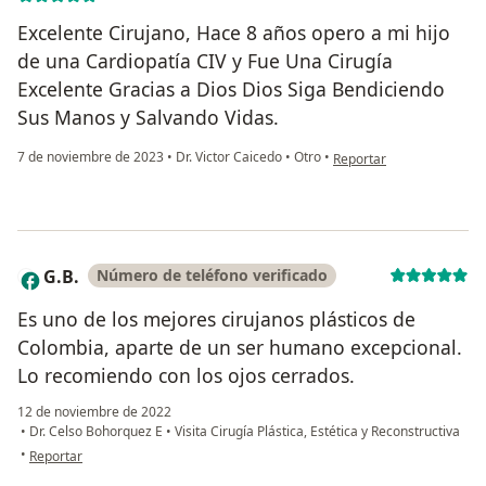
Excelente Cirujano, Hace 8 años opero a mi hijo
de una Cardiopatía CIV y Fue Una Cirugía
Excelente Gracias a Dios Dios Siga Bendiciendo
Sus Manos y Salvando Vidas.
en opinión del usuario Shi
7 de noviembre de 2023
•
Dr. Victor Caicedo
•
Otro
•
Reportar
G.B.
Número de teléfono verificado
G
Es uno de los mejores cirujanos plásticos de
Colombia, aparte de un ser humano excepcional.
Lo recomiendo con los ojos cerrados.
12 de noviembre de 2022
•
Dr. Celso Bohorquez E
•
Visita Cirugía Plástica, Estética y Reconstructiva
en opinión del usuario G.B.
•
Reportar