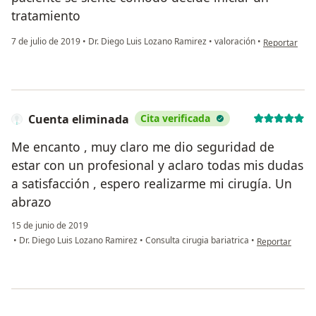
tratamiento
en opinión de
7 de julio de 2019
•
Dr. Diego Luis Lozano Ramirez
•
valoración
•
Reportar
Cuenta eliminada
Cita verificada
Me encanto , muy claro me dio seguridad de
estar con un profesional y aclaro todas mis dudas
a satisfacción , espero realizarme mi cirugía. Un
abrazo
15 de junio de 2019
en opinión del
•
Dr. Diego Luis Lozano Ramirez
•
Consulta cirugia bariatrica
•
Reportar