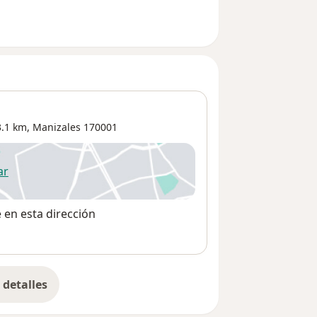
3.1 km,
Manizales
170001
ar
 abre en una nueva pestaña
e en esta dirección
detalles
bre la dirección