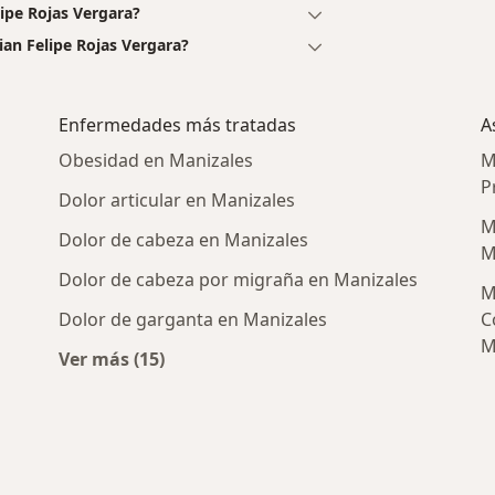
lipe Rojas Vergara?
ian Felipe Rojas Vergara?
Enfermedades más tratadas
A
Obesidad en Manizales
M
P
Dolor articular en Manizales
M
Dolor de cabeza en Manizales
M
Dolor de cabeza por migraña en Manizales
M
Dolor de garganta en Manizales
C
M
Ver más (15)
rcanas a Manizales
Más en esta categoría: Enfermedades más 