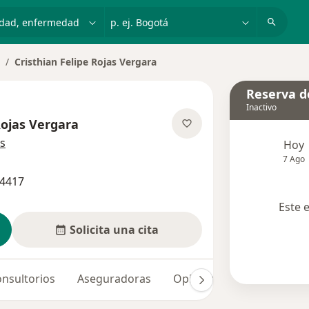
dad, enfermedad o nombre
p. ej. Bogotá
Cristhian Felipe Rojas Vergara
ambiar de ciudad
Reserva de
Inactivo
Rojas Vergara
sobre las especializaciones
s
Hoy
7 Ago
94417
Este 
Solicita una cita
nsultorios
Aseguradoras
Opiniones