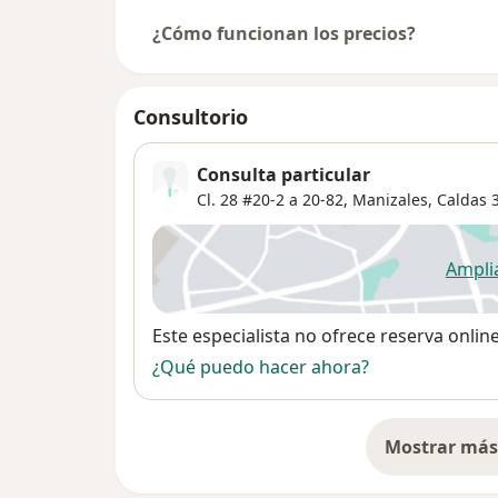
¿Cómo funcionan los precios?
Consultorio
Consulta particular
Cl. 28 #20-2 a 20-82, Manizales, Caldas 
Ampli
se
Disponibilidad
Este especialista no ofrece reserva onlin
¿Qué puedo hacer ahora?
Mostrar más 
so