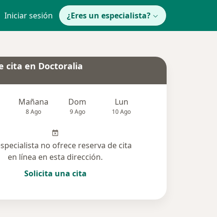
Iniciar sesión
¿Eres un especialista?
 cita en Doctoralia
Mañana
Dom
Lun
Mar
Mié
8 Ago
9 Ago
10 Ago
11 Ago
12 Ag
especialista no ofrece reserva de cita
en línea en esta dirección.
Solicita una cita