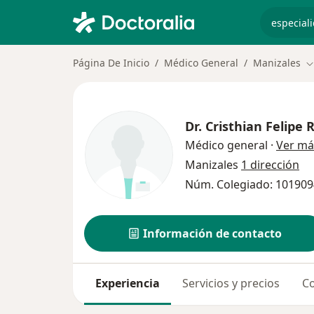
especiali
Página De Inicio
Médico General
Manizales
C
Dr.
Cristhian Felipe 
Médico general
·
Ver má
Manizales
1 dirección
Núm. Colegiado: 10190
Información de contacto
Experiencia
Servicios y precios
Co