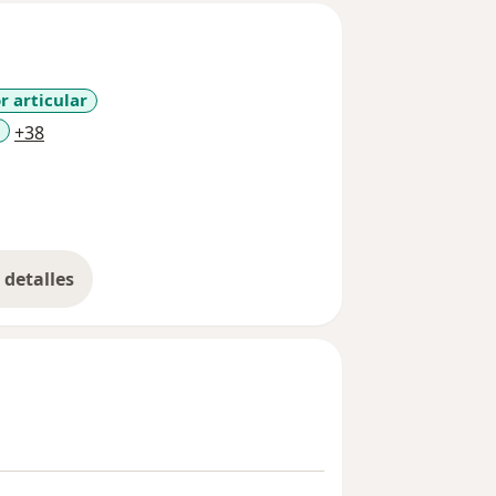
r articular
a11y_sr_more_diseases
+38
detalles
bre la experiencia