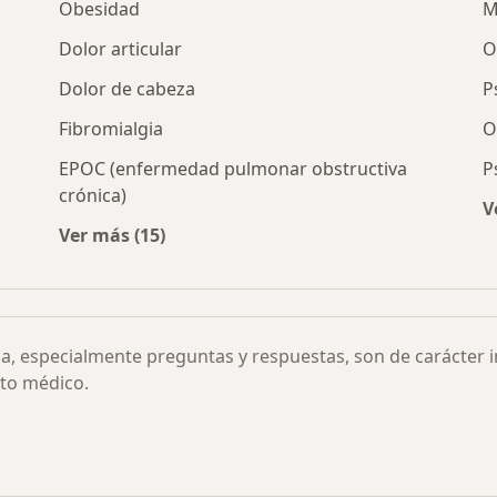
Obesidad
M
Dolor articular
O
Dolor de cabeza
P
Fibromialgia
O
EPOC (enfermedad pulmonar obstructiva
P
crónica)
V
r ciudad
Ver más (15)
Más en esta categoría: Otras enfermedades
ia, especialmente preguntas y respuestas, son de carácter 
to médico.