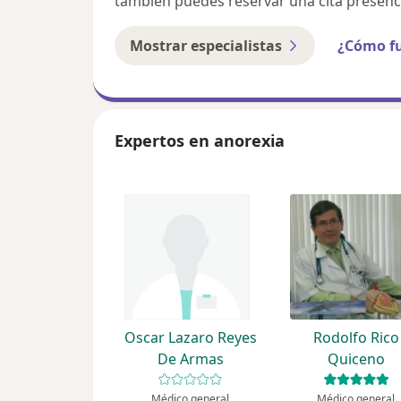
también puedes reservar una cita presenci
Mostrar especialistas
¿Cómo f
Expertos en anorexia
Oscar Lazaro Reyes
Rodolfo Rico
De Armas
Quiceno
Médico general
Médico general