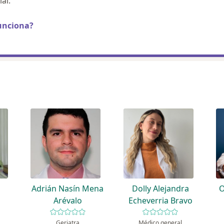
al.
unciona?
Adrián Nasín Mena
Dolly Alejandra
O
Arévalo
Echeverria Bravo
Geriatra
Médico general