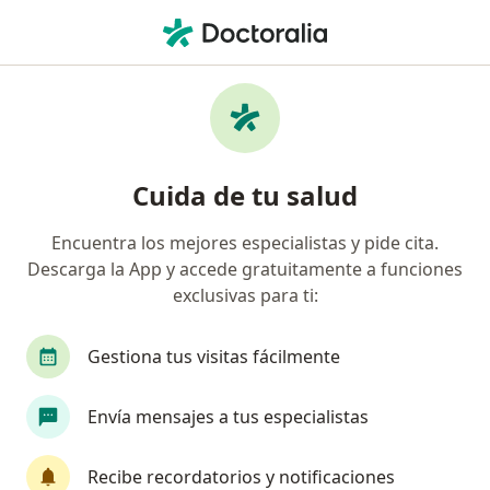
Men
Infección De La Vejiga • Retiro, Antioquia
Filtros
• 1
Seguro
Mapa
Especialistas en Infección de la vejiga en
Cuida de tu salud
Retiro
Encuentra los mejores especialistas y pide cita.
Descarga la App y accede gratuitamente a funciones
¿Qué especialidad estás buscando?
exclusivas para ti:
Médico general
Gestiona tus visitas fácilmente
Envía mensajes a tus especialistas
Recibe recordatorios y notificaciones