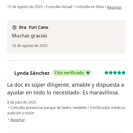
en opinión del 
15 de agosto de 2025
•
Consulta Virtual
•
Consulta en línea
•
Reportar
Dra. Yuri Cano
Muchas gracias
16 de agosto de 2025
Lynda Sánchez
Cita verificada
L
La doc es súper diligente, amable y dispuesta a
ayudar en todo lo necesitado. Es maravillosa.
9 de julio de 2025
•
Consulta presencial parque de belen, medellin
•
Certificados médicos,
audición y visión
en opinión del usuario Lynda Sánchez
•
Reportar