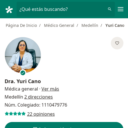
Men
¿Qué estás buscando?
Página De Inicio
Médico General
Medellín
Yuri Cano
Dra.
Yuri Cano
sobre las especializaciones
Médica general
·
Ver más
Medellín
2 direcciones
Núm. Colegiado: 1110479776
22 opiniones