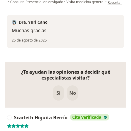
en opinión del
•
Consulta Presencial en envigado
•
Visita medicina general
•
Reportar
Dra. Yuri Cano
Muchas gracias
25 de agosto de 2025
¿Te ayudan las opiniones a decidir qué
especialistas visitar?
Si
No
Scarleth Higuita Berrío
Cita verificada
S