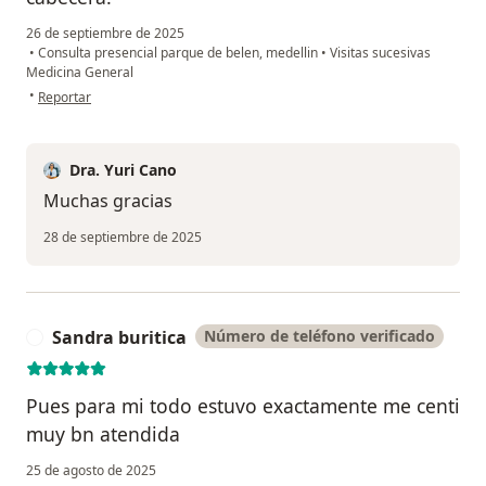
26 de septiembre de 2025
•
Consulta presencial parque de belen, medellin
•
Visitas sucesivas
Medicina General
en opinión del usuario Gloria María Ospina L
•
Reportar
Dra. Yuri Cano
Muchas gracias
28 de septiembre de 2025
Sandra buritica
Número de teléfono verificado
S
Pues para mi todo estuvo exactamente me centi
muy bn atendida
25 de agosto de 2025