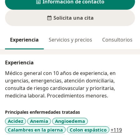
Información de contacto
Solicita una cita
Experiencia
Servicios y precios
Consultorios
Experiencia
Médico general con 10 años de experiencia, en
urgencias, emergencias, atención domiciliaria,
consulta de riesgo cardiovascular y prioritaria,
medicina laboral. Procedimientos menores.
Principales enfermedades tratadas
Acidez
Anemia
Angioedema
a11y_sr
Calambres en la pierna
Colon espástico
+119