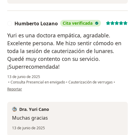
Humberto Lozano
Cita verificada
H
Yuri es una doctora empática, agradable.
Excelente persona. Me hizo sentir cómodo en
toda la sesión de cauterización de lunares.
Quedé muy contento con su servicio.
¡Superrecomendada!
13 de junio de 2025
•
Consulta Presencial en envigado
•
Cauterización de verrugas
•
en opinión del usuario Humberto Lozano
Reportar
Dra. Yuri Cano
Muchas gracias
13 de junio de 2025