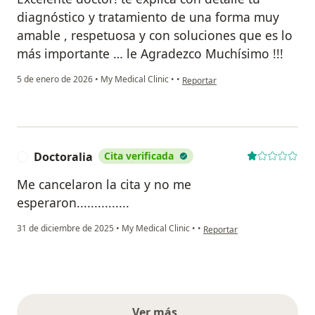
diagnóstico y tratamiento de una forma muy
amable , respetuosa y con soluciones que es lo
más importante … le Agradezco Muchísimo !!!
en opinión del usuario LV
5 de enero de 2026
•
My Medical Clinic
•
•
Reportar
Doctoralia
Cita verificada
D
Me cancelaron la cita y no me
esperaron...............
en opinión del usuario Docto
31 de diciembre de 2025
•
My Medical Clinic
•
•
Reportar
Ver más