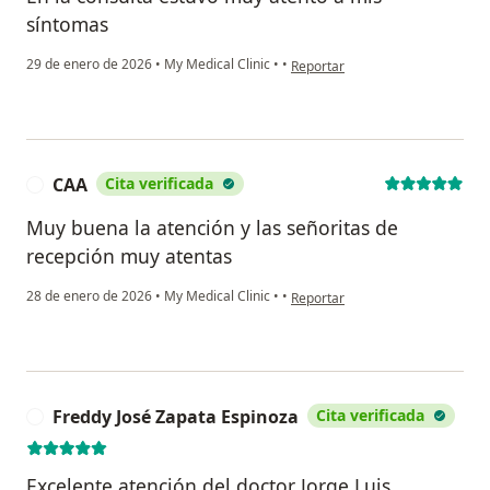
síntomas
en opinión del usuario Eilen
29 de enero de 2026
•
My Medical Clinic
•
•
Reportar
CAA
Cita verificada
C
Muy buena la atención y las señoritas de
recepción muy atentas
en opinión del usuario CAA
28 de enero de 2026
•
My Medical Clinic
•
•
Reportar
Freddy José Zapata Espinoza
Cita verificada
F
Excelente atención del doctor Jorge Luis