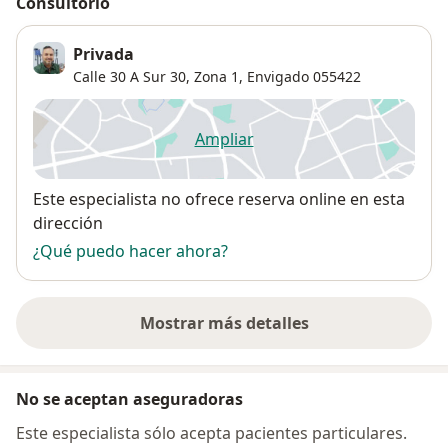
Consultorio
Privada
Calle 30 A Sur 30,
Zona 1
,
Envigado
055422
Ampliar
se abre en una nueva pestañ
Disponibilidad
Este especialista no ofrece reserva online en esta
dirección
¿Qué puedo hacer ahora?
Mostrar más detalles
sobre la dirección
No se aceptan aseguradoras
Este especialista sólo acepta pacientes particulares.