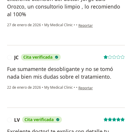
Orozco, un consultorio limpio , lo recomiendo
al 100%
en opinión del usuario Freddy Jo
27 de enero de 2026
•
My Medical Clinic
•
•
Reportar
JC
Cita verificada
J
Fue sumamente desobligante y no se tomó
nada bien mis dudas sobre el tratamiento.
en opinión del usuario JC
22 de enero de 2026
•
My Medical Clinic
•
•
Reportar
LV
Cita verificada
L
Excelente doctor! te explica con detalle tu