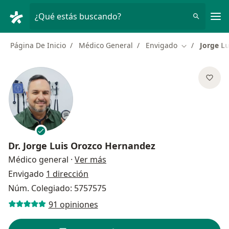
Men
¿Qué estás buscando?
Página De Inicio
Médico General
Envigado
Jorge L
Cambiar de c
Dr.
Jorge Luis Orozco Hernandez
sobre las especializaciones
Médico general
·
Ver más
Envigado
1 dirección
Núm. Colegiado: 5757575
91 opiniones