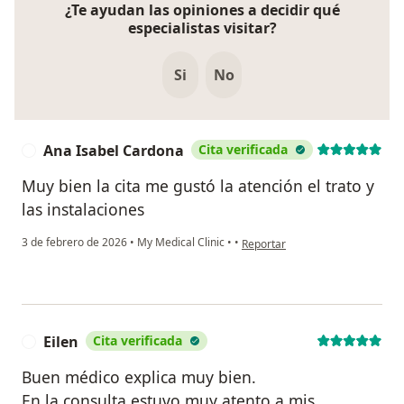
¿Te ayudan las opiniones a decidir qué
especialistas visitar?
Si
No
Ana Isabel Cardona
Cita verificada
A
Muy bien la cita me gustó la atención el trato y
las instalaciones
en opinión del usuario Ana Isab
3 de febrero de 2026
•
My Medical Clinic
•
•
Reportar
Eilen
Cita verificada
E
Buen médico explica muy bien.
En la consulta estuvo muy atento a mis