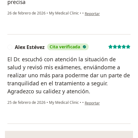
precisa
en opinión del usuario Dm
26 de febrero de 2026
•
My Medical Clinic
•
•
Reportar
Alex Estévez
Cita verificada
A
El Dr. escuchó con atención la situación de
salud y revisó mis exámenes, enviándome a
realizar uno más para poderme dar un parte de
tranquilidad en el tratamiento a seguir.
Agradezco su calidez y atención.
en opinión del usuario Alex Est
25 de febrero de 2026
•
My Medical Clinic
•
•
Reportar