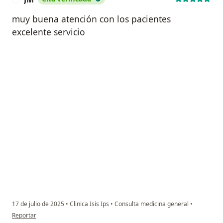
muy buena atención con los pacientes
excelente servicio
17 de julio de 2025
•
Clinica Isis Ips
•
Consulta medicina general
•
en opinión del usuario JM
Reportar