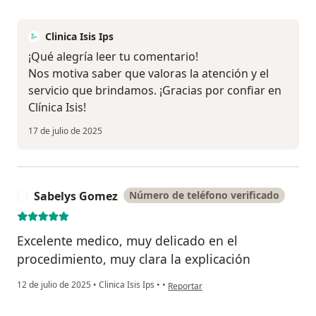
Clinica Isis Ips
¡Qué alegría leer tu comentario!
Nos motiva saber que valoras la atención y el
servicio que brindamos. ¡Gracias por confiar en
Clínica Isis!
17 de julio de 2025
Sabelys Gomez
Número de teléfono verificado
S
Excelente medico, muy delicado en el
procedimiento, muy clara la explicación
en opinión del usuario Sabelys Gome
12 de julio de 2025
•
Clinica Isis Ips
•
•
Reportar