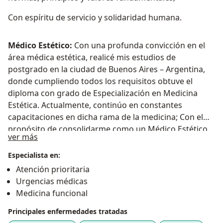
Con espíritu de servicio y solidaridad humana.
Médico Estético:
Con una profunda convicción en el
área médica estética, realicé mis estudios de
postgrado en la ciudad de Buenos Aires – Argentina,
donde cumpliendo todos los requisitos obtuve el
diploma con grado de Especialización en Medicina
Estética. Actualmente, continúo en constantes
capacitaciones en dicha rama de la medicina; Con el
propósito de consolidarme como un Médico Estético,
Acerca de mí
ver más
capacitado, innovador, ético y muy profesional. Para
brindar a los pacientes las mejores opciones
Especialista en:
terapéuticas que propendan por la promoción,
Atención prioritaria
restauración y mantenimiento de la estética, belleza y
Urgencias médicas
salud integral.
Medicina funcional
Principales enfermedades tratadas