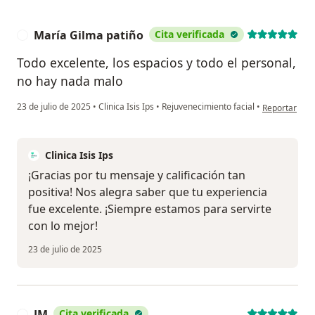
María Gilma patiño
Cita verificada
M
Todo excelente, los espacios y todo el personal,
no hay nada malo
en opinión de
23 de julio de 2025
•
Clinica Isis Ips
•
Rejuvenecimiento facial
•
Reportar
Clinica Isis Ips
¡Gracias por tu mensaje y calificación tan
positiva! Nos alegra saber que tu experiencia
fue excelente. ¡Siempre estamos para servirte
con lo mejor!
23 de julio de 2025
JM
Cita verificada
J