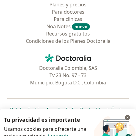
Planes y precios
Para doctores
Para clinicas
Noa Notes
nuevo
Recursos gratuitos
Condiciones de los Planes Doctoralia
Contacto
Doctoralia - Página de inicio
Doctoralia Colombia, SAS
Tv 23 No. 97 - 73
Municipio: Bogotá D.C., Colombia
se abre en una nueva pestaña
se abre en una nueva pestaña
se abre en una nueva pestaña
se abre en una nueva pes
se abre en 
se a
Polska
,
Türkiye
,
España
,
Italia
,
Deutschland
,
Česko
,
se abre en una nueva pestaña
se abre en una nueva pestaña
se abre en una nueva pestaña
se abre en una nueva p
se abre en 
se abr
Portugal
,
México
,
Chile
,
Brasil
,
Argentina
,
Perú
,
Tu privacidad es importante
se abre en una nueva pe
Colombia
Usamos cookies para ofrecerte una