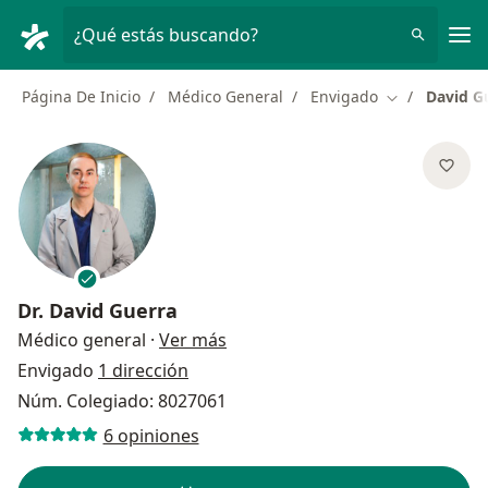
Men
¿Qué estás buscando?
Página De Inicio
Médico General
Envigado
David G
Cambiar de c
Dr.
David Guerra
sobre las especializaciones
Médico general
·
Ver más
Envigado
1 dirección
Núm. Colegiado: 8027061
6 opiniones