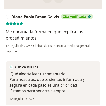
Diana Paola Bravo Galvis
Cita verificada
D
Me encanta la forma en que explica los
procedimientos.
12 de julio de 2025
•
Clinica Isis Ips
•
Consulta medicina general
•
en opinión del usuario Diana Paola Bravo Galvis
Reportar
Clinica Isis Ips
¡Qué alegría leer tu comentario!
Para nosotros, que te sientas informada y
segura en cada paso es una prioridad
¡Estamos para servirte siempre!
12 de julio de 2025