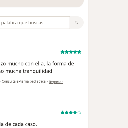
opiniones
zo mucho con ella, la forma de
ono mucha tranquilidad
en opinión del usuario Mayra Barros
•
Consulta externa pediátrica
•
Reportar
da de cada caso.