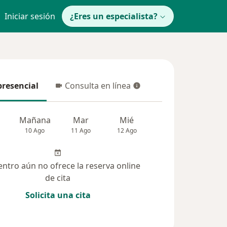
Iniciar sesión
¿Eres un especialista?
presencial
Consulta en línea
resencial
Consulta en línea
Mañana
Mar
Mié
Jue
Vie
10 Ago
11 Ago
12 Ago
13 Ago
14 Ag
entro aún no ofrece la reserva online
de cita
Solicita una cita
 solucionadas (6)