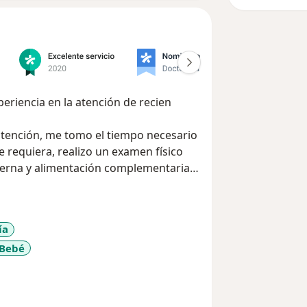
eriencia en la atención de recien
 atención, me tomo el tiempo necesario
se requiera, realizo un examen físico
terna y alimentación complementaria,
za humanizada.
r!
ía
 Bebé
y_sr_more_diseases