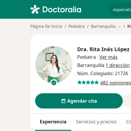
especiali
Página De Inicio
Pediatra
Barranquilla
R
Cambia
Dra.
Rita Inés López
sobre 
Pediatra
·
Ver más
Barranquilla
1 dirección
Núm. Colegiado: 21726
482 opinione
Agendar cita
Experiencia
Servicios y precios
Co