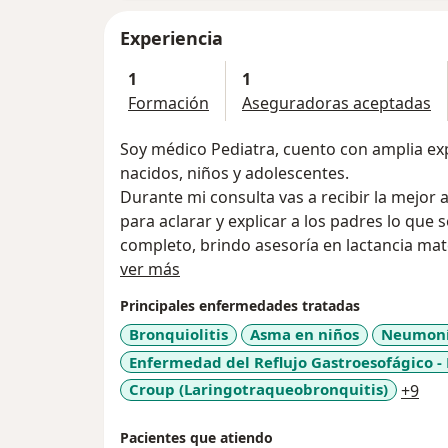
Experiencia
1
1
Formación
Aseguradoras aceptadas
Soy médico Pediatra, cuento con amplia exp
nacidos, niños y adolescentes.
Durante mi consulta vas a recibir la mejor
para aclarar y explicar a los padres lo que 
completo, brindo asesoría en lactancia ma
Acerca de mí
los asesoro acerca de las pautas de crian
ver más
Te ofrezco una consulta pediátrica con amo
Principales enfermedades tratadas
Bronquiolitis
Asma en niños
Neumon
Enfermedad del Reflujo Gastroesofágico -
a11
Croup (Laringotraqueobronquitis)
+9
Pacientes que atiendo