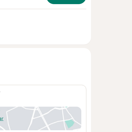
Y
ar
 abre en una nueva pestaña