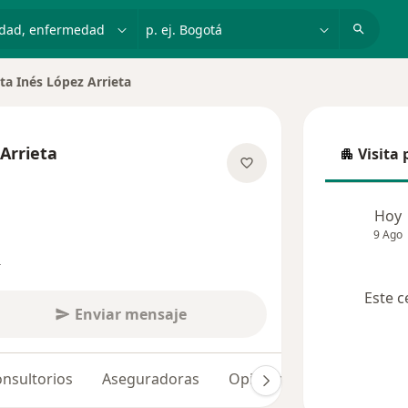
dad, enfermedad o nombre
p. ej. Bogotá
ita Inés López Arrieta
r de ciudad
 Arrieta
Visita 
Visita p
las especializaciones
Hoy
9 Ago
s
Este c
Enviar mensaje
nsultorios
Aseguradoras
Opiniones (482)
Dudas