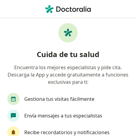
Men
Obesidad • Tuluá, Valle del Cauca
Filtros
• 1
Seguro
Mapa
Especialistas en Obesidad en Tuluá
Cuida de tu salud
Encuentra los mejores especialistas y pide cita.
¿Qué especialidad estás buscando?
Descarga la App y accede gratuitamente a funciones
Médico general
Psicólogo
Especialista en
exclusivas para ti:
Gestiona tus visitas fácilmente
Envía mensajes a tus especialistas
Recibe recordatorios y notificaciones