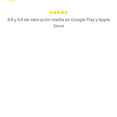
4.8 y 4.8 de valoración media en Google Play y Apple
Store
Dra. janeth Romero Rodríguez
·
Ver más
Odontóloga, Cirujana maxilofacial
5 opiniones
Dirección
En línea
Carrera 24 #63d-70, Bogotá
•
Mapa
Consultorio Dra Janeth Romero
Visita Cirugía Oral y Maxilofacial
desde $ 120.000
Este especialista no ofrece reserva de cita en línea en esta dirección.
Solicita una cita