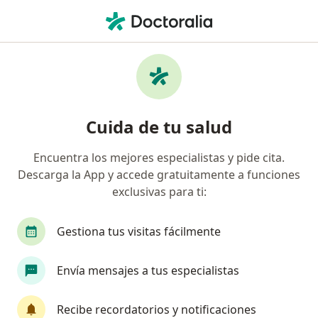
Men
Odontalgia • Zipaquirá, Cundinamarca
Filtros
• 1
Seguro
Mapa
Especialistas en Odontalgia en Zipaquirá
Cuida de tu salud
Encuentra los mejores especialistas y pide cita.
¿Qué especialidad estás buscando?
Descarga la App y accede gratuitamente a funciones
Odontólogo
Cirujano maxilofacial
exclusivas para ti:
Ginecólogo
Ortodoncista
Gestiona tus visitas fácilmente
Envía mensajes a tus especialistas
Recibe recordatorios y notificaciones