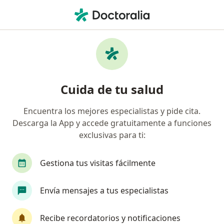
Men
Urticaria • Barranquilla, Atlántico
Filtros
• 1
Seguro
Mapa
Especialistas en Urticaria en Barranquilla
Cuida de tu salud
Encuentra los mejores especialistas y pide cita.
¿Qué especialidad estás buscando?
Descarga la App y accede gratuitamente a funciones
Médico general
Dermatólogo
Internista
exclusivas para ti:
Gestiona tus visitas fácilmente
Envía mensajes a tus especialistas
Recibe recordatorios y notificaciones