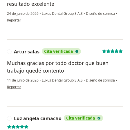
resultado excelente
24 de junio de 2026
•
Luxus Dental Group S.A.S
•
Diseño de sonrisa
•
en opinión del usuario Jaz
Reportar
Artur salas
Cita verificada
A
Muchas gracias por todo doctor que buen
trabajo quedé contento
11 de junio de 2026
•
Luxus Dental Group S.A.S
•
Diseño de sonrisa
•
en opinión del usuario Artur salas
Reportar
Luz angela camacho
Cita verificada
L