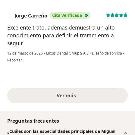
Jorge Carreño
Cita verificada
J
Excelente trato, ademas demuestra un alto
conocimiento para definir el tratamiento a
seguir
12 de marzo de 2026
•
Luxus Dental Group S.A.S
•
Diseño de sonrisa
•
en opinión del usuario Jorge Carreño
Reportar
Ver más
opiniones anteriores
Preguntas frecuentes
¿Cuáles son las especialidades principales de Miguel