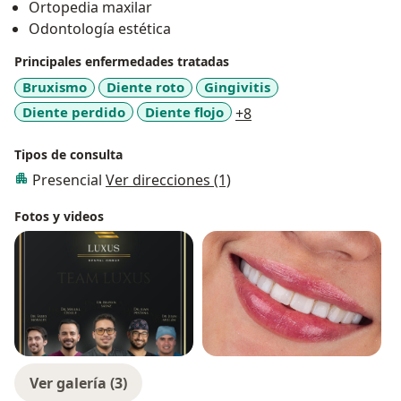
Ortopedia maxilar
garantizar excelencia en cada procedimiento.
Odontología estética
Estoy comprometido con una atención humana, ética
Principales enfermedades tratadas
y basada en evidencia científica. Será un gusto
Bruxismo
Diente roto
Gingivitis
acompañarte en el camino hacia tu mejor sonrisa.
a11y_sr_more_diseas
Diente perdido
Diente flojo
+8
Tipos de consulta
Presencial
Ver direcciones (1)
Fotos y videos
Ver galería (3)