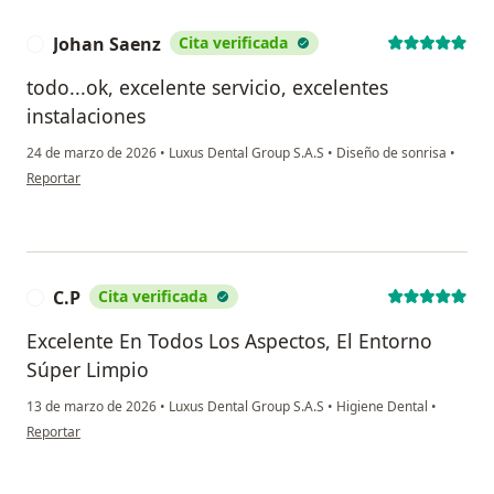
Johan Saenz
Cita verificada
J
todo...ok, excelente servicio, excelentes
instalaciones
24 de marzo de 2026
•
Luxus Dental Group S.A.S
•
Diseño de sonrisa
•
en opinión del usuario Johan Saenz
Reportar
C.P
Cita verificada
C
Excelente En Todos Los Aspectos, El Entorno
Súper Limpio
13 de marzo de 2026
•
Luxus Dental Group S.A.S
•
Higiene Dental
•
en opinión del usuario C.P
Reportar