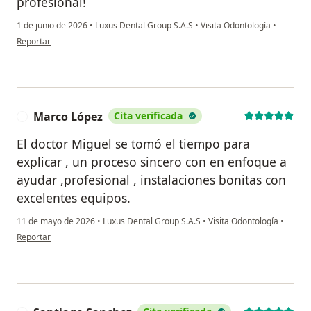
profesional!
1 de junio de 2026
•
Luxus Dental Group S.A.S
•
Visita Odontología
•
en opinión del usuario MG
Reportar
Marco López
Cita verificada
M
El doctor Miguel se tomó el tiempo para
explicar , un proceso sincero con en enfoque a
ayudar ,profesional , instalaciones bonitas con
excelentes equipos.
11 de mayo de 2026
•
Luxus Dental Group S.A.S
•
Visita Odontología
•
en opinión del usuario Marco López
Reportar