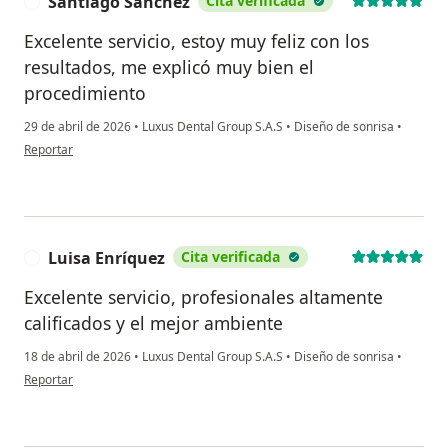
Santiago Sanchez
Cita verificada
S
Excelente servicio, estoy muy feliz con los
resultados, me explicó muy bien el
procedimiento
29 de abril de 2026
•
Luxus Dental Group S.A.S
•
Diseño de sonrisa
•
en opinión del usuario Santiago Sanchez
Reportar
Luisa Enríquez
Cita verificada
L
Excelente servicio, profesionales altamente
calificados y el mejor ambiente
18 de abril de 2026
•
Luxus Dental Group S.A.S
•
Diseño de sonrisa
•
en opinión del usuario Luisa Enríquez
Reportar