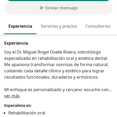
Enviar mensaje
Experiencia
Servicios y precios
Consultorios
Experiencia
Soy el Dr. Miguel Ángel Ovalle Rivera, odontólogo
especializado en rehabilitación oral y estética dental.
Me apasiona transformar sonrisas de forma natural,
cuidando cada detalle clínico y estético para lograr
resultados funcionales, duraderos y armónicos.
Mi enfoque es personalizado y cercano: escucho con
Acerca de mí
atención a cada paciente para entender sus
ver más
necesidades y diseñar tratamientos que mejoren su
Especialista en:
calidad de vida y autoestima. Trabajo con tecnología
Rehabilitación oral
de vanguardia y materiales de alta calidad para