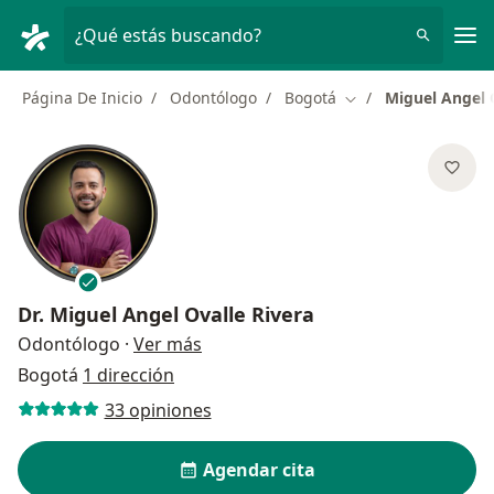
Men
¿Qué estás buscando?
Página De Inicio
Odontólogo
Bogotá
Miguel Angel 
Cambiar de ciudad
Dr.
Miguel Angel Ovalle Rivera
sobre las especializaciones
Odontólogo
·
Ver más
Bogotá
1 dirección
33 opiniones
Agendar cita