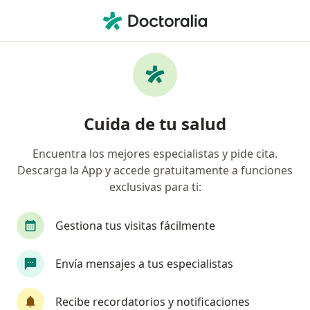
Men
Raíces Abandonadas • Fontibón, Cundinamarca
Filtros
• 1
Seguro
Mapa
Especialistas en Raíces abandonadas en
Cuida de tu salud
Fontibón
Encuentra los mejores especialistas y pide cita.
Descarga la App y accede gratuitamente a funciones
¿Qué especialidad estás buscando?
exclusivas para ti:
Odontólogo
Cirujano maxilofacial
Médico
Gestiona tus visitas fácilmente
Envía mensajes a tus especialistas
Recibe recordatorios y notificaciones