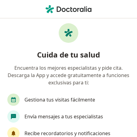
Men
Raíces Abandonadas • Zipaquirá, Cundinamarca
Filtros
• 1
Seguro
Mapa
Especialistas en Raíces abandonadas en
Cuida de tu salud
Zipaquirá
Encuentra los mejores especialistas y pide cita.
Descarga la App y accede gratuitamente a funciones
¿Qué especialidad estás buscando?
exclusivas para ti:
Odontólogo
Ortodoncista
Gestiona tus visitas fácilmente
Envía mensajes a tus especialistas
Recibe recordatorios y notificaciones