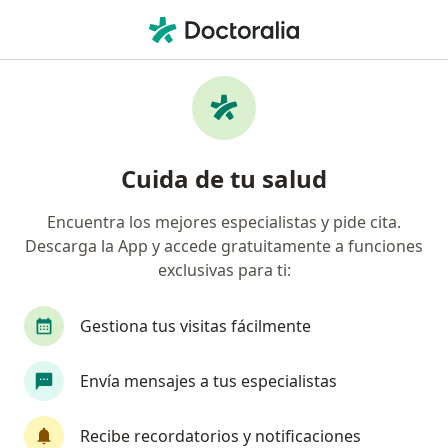
Men
Síndrome De Down • Montería, Córdoba
Filtros
• 1
Seguro
Mapa
Especialistas en Síndrome de Down en
Cuida de tu salud
Montería
Encuentra los mejores especialistas y pide cita.
Descarga la App y accede gratuitamente a funciones
¿Qué especialidad estás buscando?
exclusivas para ti:
Psiquiatra
Gestiona tus visitas fácilmente
Envía mensajes a tus especialistas
Recibe recordatorios y notificaciones