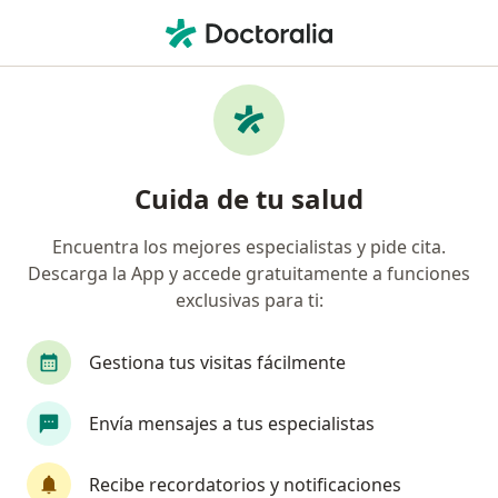
Men
Síndrome De Manguito Rotador • Cali, Valle del Cauca
Filtros
• 1
Seguro
Mapa
Especialistas en Síndrome de manguito
Cuida de tu salud
rotador en Cali
Encuentra los mejores especialistas y pide cita.
Descarga la App y accede gratuitamente a funciones
¿Qué especialidad estás buscando?
exclusivas para ti:
Fisioterapeuta
Terapeuta complementario
Gestiona tus visitas fácilmente
Envía mensajes a tus especialistas
Recibe recordatorios y notificaciones