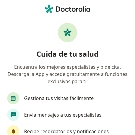
Men
Trastorno Evitativo De La Personalidad • Rionegro, Antioquia
Filtros
• 1
Seguro
Mapa
Especialistas en Trastorno evitativo de la
Cuida de tu salud
personalidad en Rionegro
Encuentra los mejores especialistas y pide cita.
Descarga la App y accede gratuitamente a funciones
¿Qué especialidad estás buscando?
exclusivas para ti:
Psicólogo
Terapeuta complementario
Gestiona tus visitas fácilmente
Envía mensajes a tus especialistas
Recibe recordatorios y notificaciones