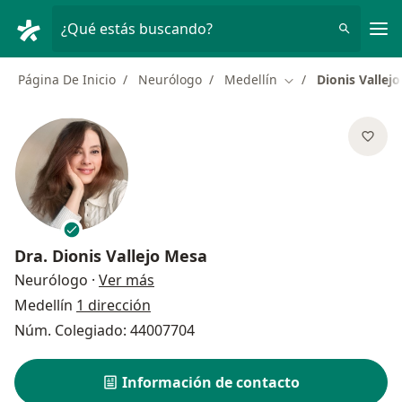
Men
¿Qué estás buscando?
Página De Inicio
Neurólogo
Medellín
Dionis Vallej
Cambiar de ciudad
Dra.
Dionis Vallejo Mesa
sobre las especializaciones
Neurólogo
·
Ver más
Medellín
1 dirección
Núm. Colegiado: 44007704
Información de contacto