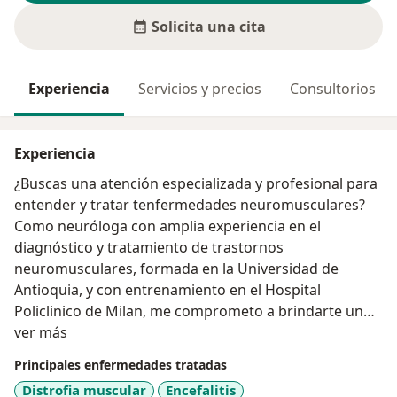
Solicita una cita
Experiencia
Servicios y precios
Consultorios
Experiencia
¿Buscas una atención especializada y profesional para
entender y tratar tenfermedades neuromusculares?
Como neuróloga con amplia experiencia en el
diagnóstico y tratamiento de trastornos
neuromusculares, formada en la Universidad de
Antioquia, y con entrenamiento en el Hospital
Policlinico de Milan, me comprometo a brindarte un
Acerca de mí
enfoque personalizado y basado en los últimos
ver más
avances científicos. Cada paciente es único, y estoy
Principales enfermedades tratadas
aquí para ofrecerte un cuidado integral que mejore tu
Distrofia muscular
Encefalitis
calidad de vida. Si experimentas debilidad, fatiga