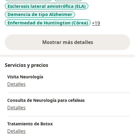
Esclerosis lateral amiotrófica (ELA)
muscular, dolor o cualquier síntoma neuromuscular,
estoy aquí para ayudarte a encontrar respuestas y
Demencia de tipo Alzheimer
tratamientos efectivos.
a11y_sr_more_
Enfermedad de Huntington (Córea)
+19
Mostrar más detalles
sobre la experiencia
Servicios y precios
Visita Neurología
Detalles
Consulta de Neurología para cefaleas
Detalles
Tratamiento de Botox
Detalles