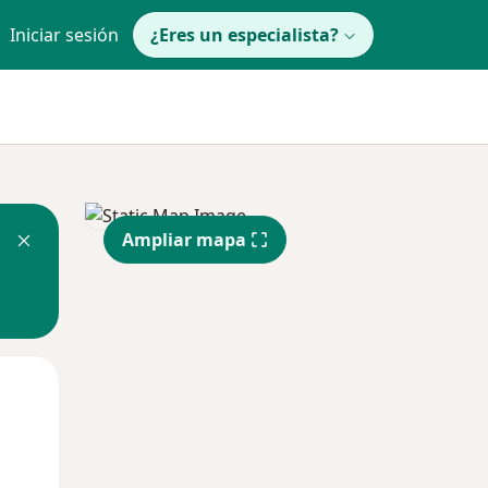
Iniciar sesión
¿Eres un especialista?
Ampliar mapa
Jue
Vie
Sáb
13 Ago
14 Ago
15 Ago