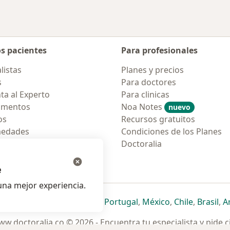
os pacientes
Para profesionales
listas
Planes y precios
s
Para doctores
ta al Experto
Para clinicas
amentos
Noa Notes
nuevo
os
Recursos gratuitos
medades
Condiciones de los Planes
tas Frecuentes
Doctoralia
ión para móvil
e
na mejor experiencia.
ueva pestaña
en una nueva pestaña
e abre en una nueva pestaña
se abre en una nueva pestaña
se abre en una nueva pestaña
se abre en una nueva pestaña
se abre en una nueva p
se abre en una
se abre e
se
Italia
,
Deutschland
,
Česko
,
Portugal
,
México
,
Chile
,
Brasil
,
A
w.doctoralia.co © 2026 - Encuentra tu especialista y pide c