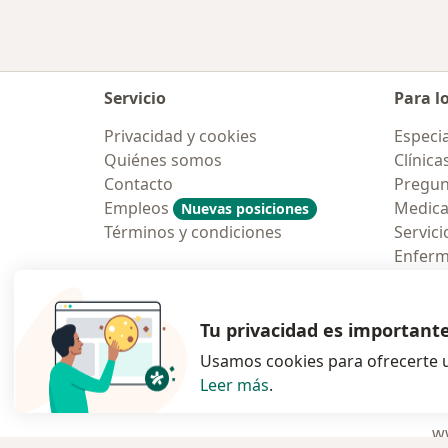
Servicio
Para l
Privacidad y cookies
Especia
Quiénes somos
Clínica
Contacto
Pregun
Empleos
Medic
Nuevas posiciones
Términos y condiciones
Servici
Enfer
Pregun
Aplicac
Tu privacidad es important
Usamos cookies para ofrecerte u
Leer más
.
se abre en una n
se abre 
s
Polska
,
Türkiye
,
España
,
ww