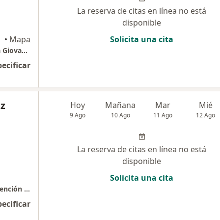
La reserva de citas en línea no está
disponible
tago
•
Mapa
Solicita una cita
Consultorio de psicología y Neuropsicología Giovanni Lara
pecificar
ez
Hoy
Mañana
Mar
Mié
9 Ago
10 Ago
11 Ago
12 Ago
La reserva de citas en línea no está
disponible
Solicita una cita
Atención psicológica - Especialista en Intervención en Relaciones Familiares
pecificar