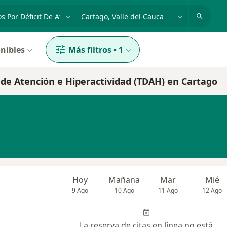
dad, enfermedad o nombre
p. ej. Bogotá
nibles
Más filtros
•
1
t de Atención e Hiperactividad (TDAH) en Cartago
Hoy
Mañana
Mar
Mié
9 Ago
10 Ago
11 Ago
12 Ago
La reserva de citas en línea no está