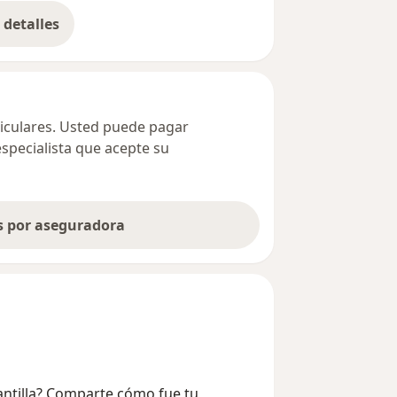
detalles
bre la dirección
ticulares. Usted puede pagar
especialista que acepte su
as por aseguradora
antilla? Comparte cómo fue tu