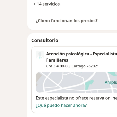
+ 14 servicios
¿Cómo funcionan los precios?
Consultorio
Atención psicológica - Especialist
Familiares
Cra 3 # 00-00,
Cartago
762021
Ampli
se
Disponibilidad
Este especialista no ofrece reserva onlin
¿Qué puedo hacer ahora?