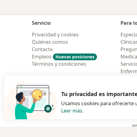
Servicio
Para l
Privacidad y cookies
Especia
Quiénes somos
Clínica
Contacto
Pregun
Empleos
Medic
Nuevas posiciones
Términos y condiciones
Servici
Enfer
Pregun
Aplicac
Tu privacidad es important
Usamos cookies para ofrecerte u
Leer más
.
se abre en una n
se abre 
s
Polska
,
Türkiye
,
España
,
ww