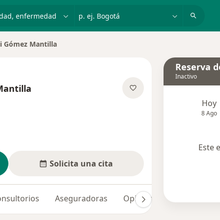
dad, enfermedad o nombre
p. ej. Bogotá
i Gómez Mantilla
e ciudad
Reserva de
Inactivo
antilla
e las especializaciones
Hoy
8 Ago
Este 
Solicita una cita
nsultorios
Aseguradoras
Opiniones