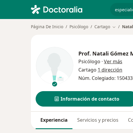
especiali
Página De Inicio
Psicólogo
Cartago
Natal
Cambiar d
Prof.
Natali Gómez M
sobr
Psicólogo
·
Ver más
Cartago
1 dirección
Núm. Colegiado: 150433
Información de contacto
Experiencia
Servicios y precios
Co