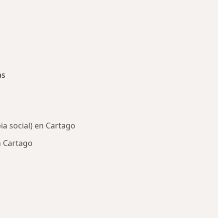
as
ia social) en Cartago
 Cartago
ría: Enfermedades más tratadas