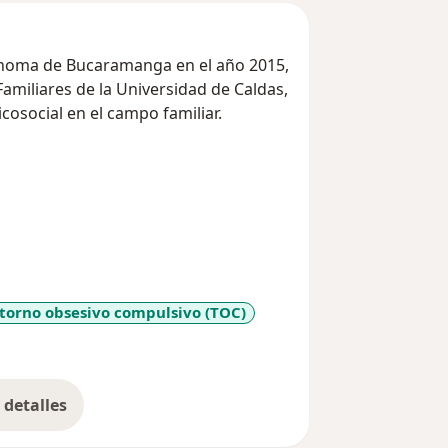
ónoma de Bucaramanga en el año 2015,
Familiares de la Universidad de Caldas,
icosocial en el campo familiar.
torno obsesivo compulsivo (TOC)
11y_sr_more_diseases
detalles
bre la experiencia