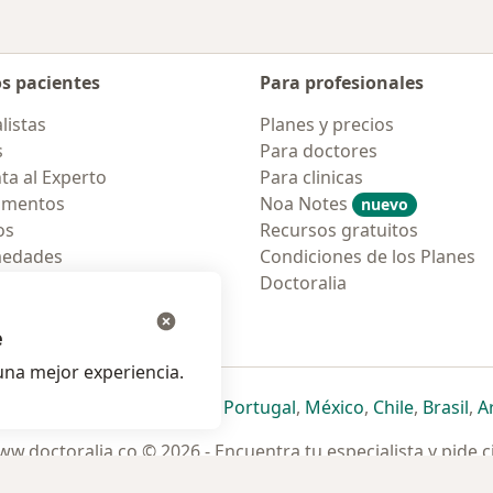
os pacientes
Para profesionales
listas
Planes y precios
s
Para doctores
ta al Experto
Para clinicas
amentos
Noa Notes
nuevo
os
Recursos gratuitos
medades
Condiciones de los Planes
tas Frecuentes
Doctoralia
ión para móvil
e
na mejor experiencia.
ueva pestaña
en una nueva pestaña
e abre en una nueva pestaña
se abre en una nueva pestaña
se abre en una nueva pestaña
se abre en una nueva pestaña
se abre en una nueva p
se abre en una
se abre e
se
Italia
,
Deutschland
,
Česko
,
Portugal
,
México
,
Chile
,
Brasil
,
A
w.doctoralia.co © 2026 - Encuentra tu especialista y pide c