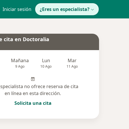
Iniciar sesión
¿Eres un especialista?
 cita en Doctoralia
Mañana
Lun
Mar
Mié
Jue
9 Ago
10 Ago
11 Ago
12 Ago
13 Ag
especialista no ofrece reserva de cita
en línea en esta dirección.
Solicita una cita