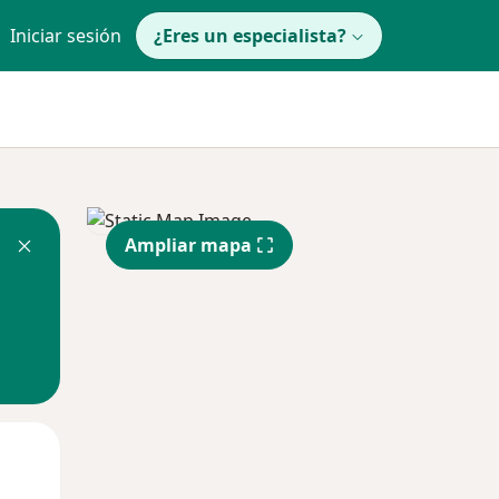
Iniciar sesión
¿Eres un especialista?
Ampliar mapa
Mié
Jue
Vie
12 Ago
13 Ago
14 Ago