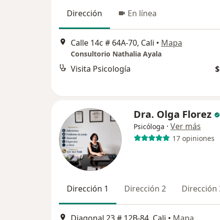
Dirección
En línea
Calle 14c # 64A-70, Cali
•
Mapa
Consultorio Nathalia Ayala
Visita Psicología
$
Dra. Olga Florez
·
Ver más
Psicóloga
17 opiniones
Dirección 1
Dirección 2
Dirección 
Diagonal 23 # 12B-84, Cali
•
Mapa