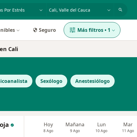
dad, enfermedad o nombre
p. ej. Bogotá
nibles
Seguro
Más filtros
•
1
en Cali
icoanalista
Sexólogo
Anestesiólogo
oja
Hoy
Mañana
Lun
Mar
8 Ago
9 Ago
10 Ago
11 Ago