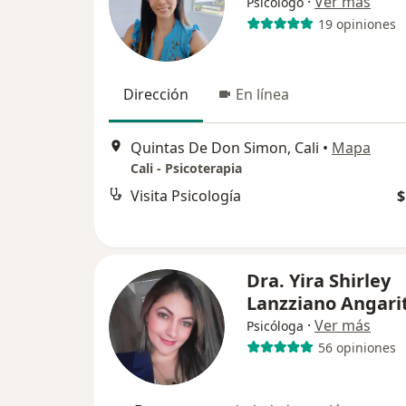
·
Ver más
Psicólogo
19 opiniones
Dirección
En línea
Quintas De Don Simon, Cali
•
Mapa
Cali - Psicoterapia
Visita Psicología
$
Dra. Yira Shirley
Lanzziano Angari
·
Ver más
Psicóloga
56 opiniones