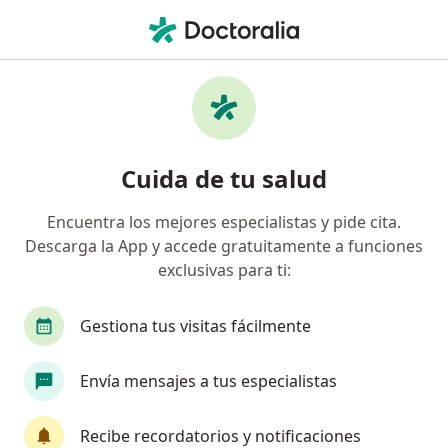
Men
¿Qué estás buscando?
Página De Inicio
Enfermedades
Síndrome De Relajación Vaginal
Síndrome de relajación vaginal -
Cuida de tu salud
Información, expertos y
Encuentra los mejores especialistas y pide cita.
preguntas frecuentes
Descarga la App y accede gratuitamente a funciones
exclusivas para ti:
Nombres alternativos:
Debilitamiento de los
músculos en los órganos pélvicos; Pérdida de la
forma estructural óptima de la vagina; Estiramiento
Gestiona tus visitas fácilmente
excesivo de la cavidad vaginal durante el parto;
Envejecimiento vaginal.
Envía mensajes a tus especialistas
Recibe recordatorios y notificaciones