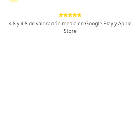
Información
4.8 y 4.8 de valoración media en Google Play y Apple
Store
No descuides tu salud
Escoge la consulta en línea para empezar o
continuar tu tratamiento sin salir de casa. Si lo
necesitas, también puedes reservar una cita
presencial.
Mostrar especialistas
¿Cómo funciona?
Expertos en síndrome de relajación vaginal