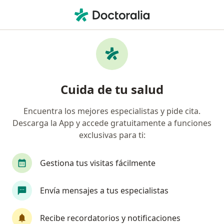
Men
Vaginitis • Medellín, Antioquia
Filtros
• 1
Seguro
Mapa
Especialistas en Vaginitis en Medellín
Cuida de tu salud
Encuentra los mejores especialistas y pide cita.
¿Qué especialidad estás buscando?
Descarga la App y accede gratuitamente a funciones
Ginecólogo
Médico general
Internista
exclusivas para ti:
Gestiona tus visitas fácilmente
Envía mensajes a tus especialistas
Recibe recordatorios y notificaciones