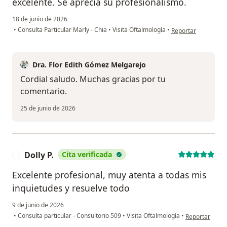
excelente. Se aprecia su profesionalismo.
18 de junio de 2026
en opinión del usuar
•
Consulta Particular Marly - Chia
•
Visita Oftalmología
•
Reportar
Dra. Flor Edith Gómez Melgarejo
Cordial saludo. Muchas gracias por tu
comentario.
25 de junio de 2026
Dolly P.
Cita verificada
D
Excelente profesional, muy atenta a todas mis
inquietudes y resuelve todo
9 de junio de 2026
en opinión del 
•
Consulta particular - Consultorio 509
•
Visita Oftalmología
•
Reportar