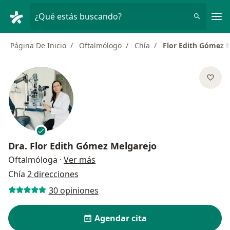
Men
¿Qué estás buscando?
Página De Inicio
Oftalmólogo
Chía
Flor Edith Gómez 
Dra.
Flor Edith Gómez Melgarejo
sobre las especializaciones
Oftalmóloga
·
Ver más
Chía
2 direcciones
30 opiniones
Agendar cita