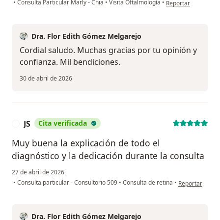
en opinión del usua
•
Consulta Particular Marly - Chia
•
Visita Oftalmología
•
Reportar
Dra. Flor Edith Gómez Melgarejo
Cordial saludo. Muchas gracias por tu opinión y
confianza. Mil bendiciones.
30 de abril de 2026
JS
Cita verificada
J
Muy buena la explicación de todo el
diagnóstico y la dedicación durante la consulta
27 de abril de 2026
en opinión del 
•
Consulta particular - Consultorio 509
•
Consulta de retina
•
Reportar
Dra. Flor Edith Gómez Melgarejo