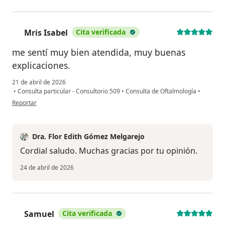
Mris Isabel
Cita verificada
M
me sentí muy bien atendida, muy buenas
explicaciones.
21 de abril de 2026
•
Consulta particular - Consultorio 509
•
Consulta de Oftalmología
•
en opinión del usuario Mris Isabel
Reportar
Dra. Flor Edith Gómez Melgarejo
Cordial saludo. Muchas gracias por tu opinión.
24 de abril de 2026
Samuel
Cita verificada
S