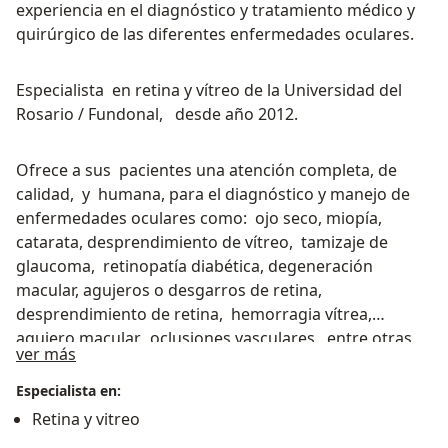
experiencia en el diagnóstico y tratamiento médico y
quirúrgico de las diferentes enfermedades oculares.
Especialista en retina y vítreo de la Universidad del
Rosario / Fundonal, desde año 2012.
Ofrece a sus pacientes una atención completa, de
calidad, y humana, para el diagnóstico y manejo de
enfermedades oculares como: ojo seco, miopía,
catarata, desprendimiento de vítreo, tamizaje de
glaucoma, retinopatía diabética, degeneración
macular, agujeros o desgarros de retina,
desprendimiento de retina, hemorragia vítrea,
agujero macular, oclusiones vasculares, entre otras ,
Acerca de mí
ver más
así como el tratamiento con láser (capsulotomía,
iridotomía, fotocoagulación retiniana), inyecciones
Especialista en:
intravítreas, cirugía de catarata y cirugías
Retina y vitreo
vitreorretinianas.