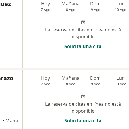
guez
Hoy
Mañana
Dom
Lun
7 Ago
8 Ago
9 Ago
10 Ago
La reserva de citas en línea no está
disponible
Solicita una cita
arazo
Hoy
Mañana
Dom
Lun
7 Ago
8 Ago
9 Ago
10 Ago
La reserva de citas en línea no está
disponible
entro, Bogotá
•
Mapa
Solicita una cita