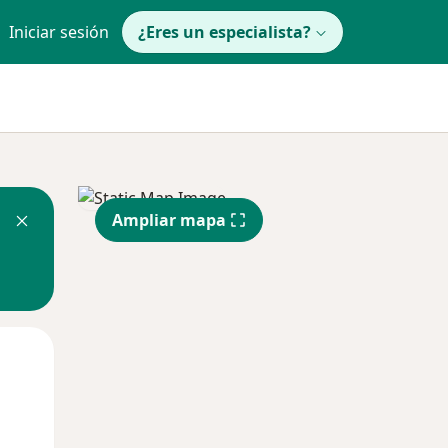
Iniciar sesión
¿Eres un especialista?
Ampliar mapa
Mar
Mié
Jue
11 Ago
12 Ago
13 Ago