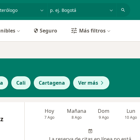
dad, enfermedad o nombre
p. ej. Bogotá
nibles
Seguro
Más filtros
la
Cali
Cartagena
Ver más
Hoy
Mañana
Dom
Lun
z
7 Ago
8 Ago
9 Ago
10 Ago
La reserva de citas en línea no está