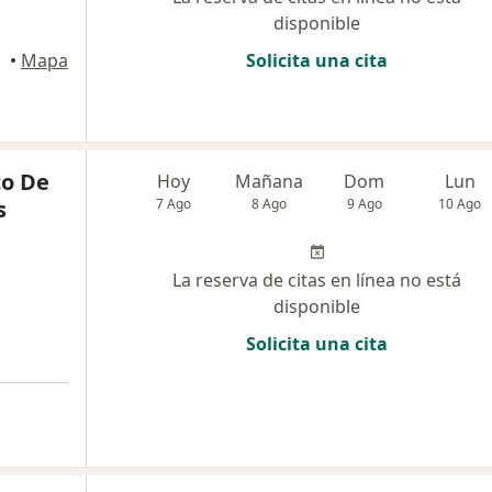
disponible
egro
•
Mapa
Solicita una cita
co De
Hoy
Mañana
Dom
Lun
s
7 Ago
8 Ago
9 Ago
10 Ago
La reserva de citas en línea no está
disponible
Solicita una cita