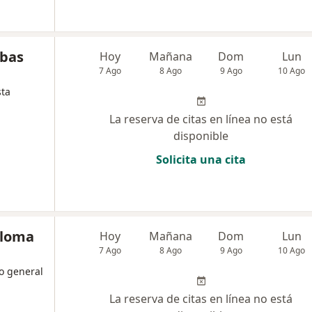
mbas
Hoy
Mañana
Dom
Lun
7 Ago
8 Ago
9 Ago
10 Ago
sta
La reserva de citas en línea no está
disponible
Solicita una cita
oloma
Hoy
Mañana
Dom
Lun
7 Ago
8 Ago
9 Ago
10 Ago
o general
La reserva de citas en línea no está