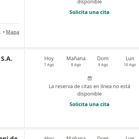
disponible
Solicita una cita
on, Manizales
•
Mapa
 S.A.
Hoy
Mañana
Dom
Lun
7 Ago
8 Ago
9 Ago
10 Ago
La reserva de citas en línea no está
disponible
Solicita una cita
Hani de
Hoy
Mañana
Dom
Lun