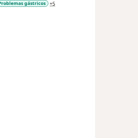
a11y_sr_more_diseases
Problemas gástricos
+5