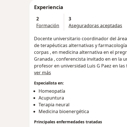
Experiencia
2
3
Formación
Aseguradoras aceptadas
Docente universitario coordinador del área
de terapéuticas alternativas y farmacología vegetal de la Unive
corpas , en medicina alternativa en el pregrado en la Universidad Militar Nueva
Granada , conferencista invitado en en la universidad Nacional de Colombia ,
profesor en universidad Luis G Paez en las facultades de medicina .Todas las
Acerca de mí
enfermedades crónicas, como la artritis y l
ver más
alguna medida son modificables con el trat
Especialista en:
Amplia experiencia y publicaciones en el 
Homeopatía
respiratorias de los niños como asma Bronqui
Acupuntura
crónicas,acompañamiento de los pacientes
Terapia neural
los procesos de quimioterapia y radioterap
Medicina bioenergética
una mayor efectividad de dichos tratamien
y por neuritis en pacientes diabeticos. Tratamiento de los trastornos depresivos y
Principales enfermedades tratadas