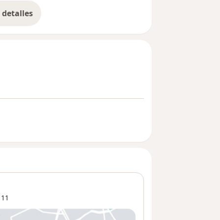
detalles
bre la experiencia
111