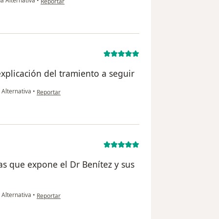
a Alternativa
•
Reportar
xplicación del tramiento a seguir
en opinión del usuario Lucia Santacruz
 Alternativa
•
Reportar
as que expone el Dr Benítez y sus
en opinión del usuario Harold
 Alternativa
•
Reportar