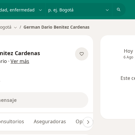
dad, enfermedad o nombre
p. ej. Bogotá
ogotá
German Dario Benitez Cardenas
Cambiar de ciudad
Hoy
nitez Cardenas
6 Ago
sobre las especializaciones
rio
·
Ver más
Este c
s
mensaje
nsultorios
Aseguradoras
Opiniones (137)
Dudas