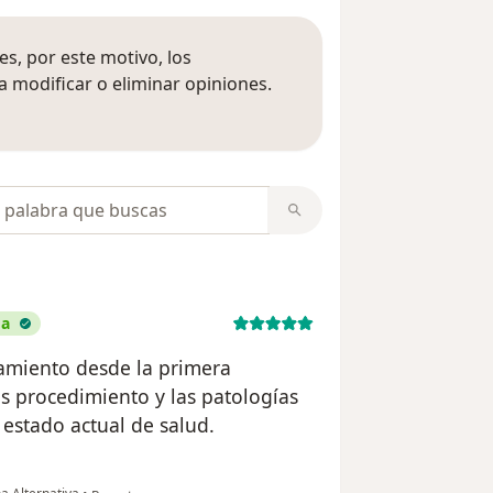
s, por este motivo, los
 modificar o eliminar opiniones.
 opiniones
opiniones
da
amiento desde la primera
os procedimiento y las patologías
stado actual de salud.
en opinión del usuario Maria Amparo Romero