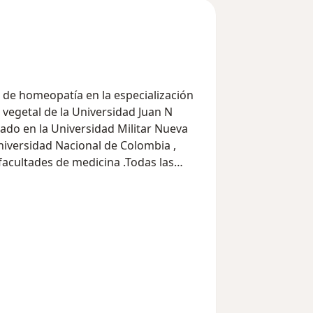
 de homeopatía en la especialización
rsidad Juan N
os padecimientos auto inmunes en
amiento de la medicina alternativa.
tratamiento de enfermedades
al y rinitis - sinusitis
 con diagnostico de Cáncer durante
ia permitiendo una mejor tolerancia y
tos.Tratamiento del dolor neuropático