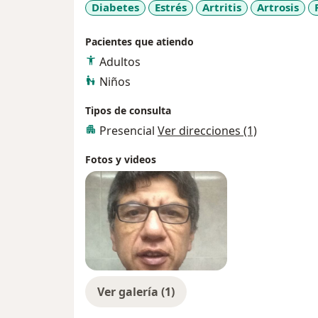
ansiosos y las crisis de pánico asociadas.
Diabetes
Estrés
Artritis
Artrosis
Pacientes que atiendo
Adultos
Niños
Tipos de consulta
Presencial
Ver direcciones (1)
Fotos y videos
Ver galería (1)