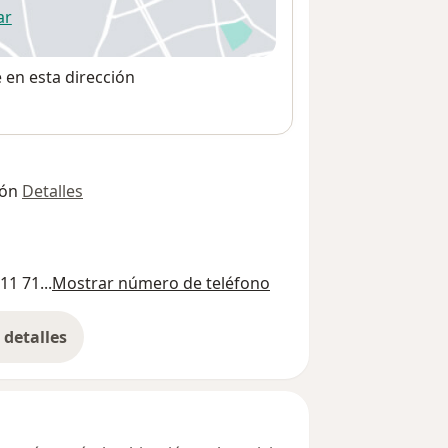
ar
 abre en una nueva pestaña
e en esta dirección
ión
Detalles
11 71...
Mostrar número de teléfono
detalles
bre la dirección