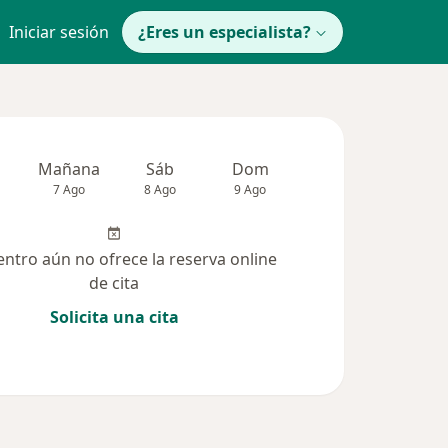
Iniciar sesión
¿Eres un especialista?
Mañana
Sáb
Dom
Lun
Mar
7 Ago
8 Ago
9 Ago
10 Ago
11 Ag
entro aún no ofrece la reserva online
de cita
Solicita una cita
 solucionadas (3)